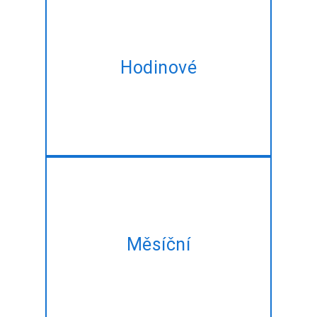
Najmout odborníka ReactJS-
Javascript vývojáři na
Hodinové
hodinovém základě, na míru pro
splnění vašich změnu
potřebuje.
Vzít naše měsíční plán a získat
stejné ReactJS-Javascript
Měsíční
rozvoj služeb v nejlepším
zvýhodněnou cenu!!