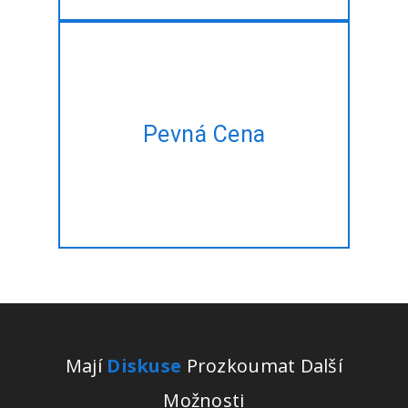
Mít plán projektu, ale není čas
Pevná Cena
spravovat? Nechte nás dělat
to pro vás za pevnou cenu!!
Mají
Diskuse
Prozkoumat Další
Možnosti