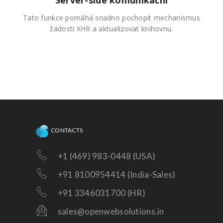
Tato funkce pomáhá snadno pochopit mechanismus
žádosti XHR a aktualizovat knihovnu.
CONTACTS
+1 (469) 983-0448 (USA)
+91 8100954414 (India-Sales)
+91 3346031700 (HR)
sales@openwebsolutions.in