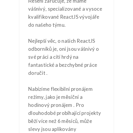
Řešení zaručuje, že máme
vášnivý, specializované a vysoce
kvalifikované ReactJS vývojáře
do našeho týmu.
Nejlepší věc, o našich ReactJS
odborníků je, oni jsou vášnivý o
své práci a cítí hrdý na
fantastické a bezchybné práce
doručit .
Nabízíme flexibilní pronájem
režimy, jako je měsíční a
hodinový pronájem . Pro
dlouhodobé probíhající projekty
běží více než 6 měsíců, může
slevy jsou aplikovány