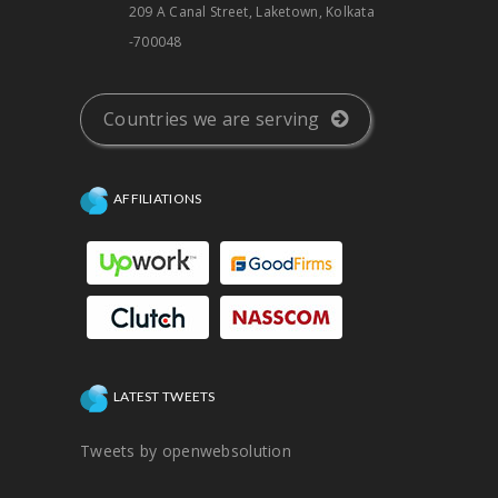
209 A Canal Street, Laketown, Kolkata
-700048
Countries we are serving
AFFILIATIONS
LATEST TWEETS
Tweets by openwebsolution