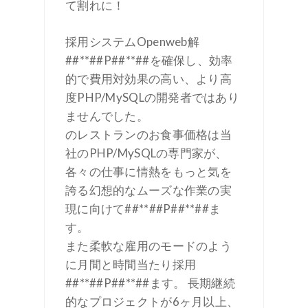
て割れに！
採用システムOpenweb解
##**##P##**##を確保し、効率
的で費用対効果の高い、より高
度PHP/MySQLの開発者ではあり
ませんでした。
のレストランのお食事価格は当
社のPHP/MySQLの専門家が、
各々の仕事に情熱をもっと気を
誇る幻想的なムーズな作業の実
現に向けて##**##P##**##ま
す。
また柔軟な雇用のモードのよう
に月間と時間当たり採用
##**##P##**##ます。 長期継続
的なプロジェクトが6ヶ月以上、