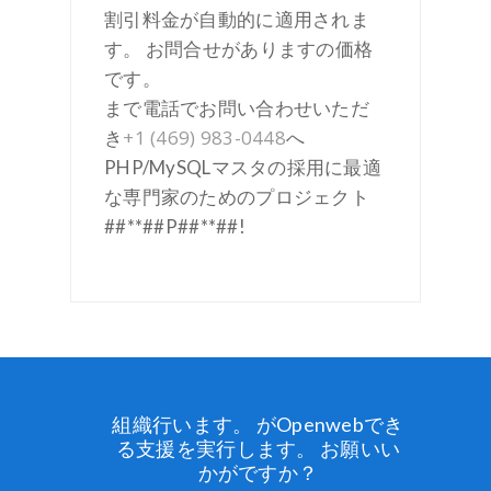
割引料金が自動的に適用されま
す。 お問合せがありますの価格
です。
まで電話でお問い合わせいただ
+1 (469) 983-0448
き
へ
PHP/MySQLマスタの採用に最適
な専門家のためのプロジェクト
##**##P##**##!
組織行います。 がopenwebでき
る支援を実行します。 お願いい
かがですか？