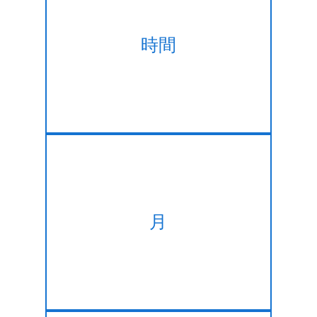
雇用の専門家PHP/MySQLデベ
時間
ロッパーが時間単位に合わせた
を満たすご変更ます。
か月毎のプランを同じ
月
PHP/MySQL開発サービスで最
高の割引率です！!