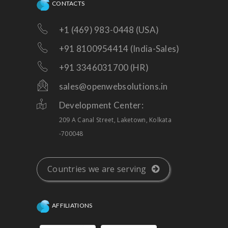
CONTACTS
+1 (469) 983-0448 (USA)
+91 8100954414 (India-Sales)
+91 3346031700 (HR)
sales@openwebsolutions.in
Development Center:
209 A Canal Street, Laketown, Kolkata
-700048
Countries we are serving
AFFILIATIONS