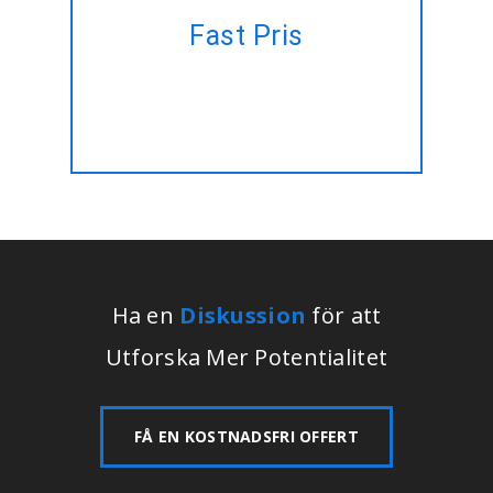
Har en projektplan, men ingen
Fast Pris
tid att hantera? Låt oss göra
det åt dig, till ett fast pris!!
Ha en
Diskussion
för att
Utforska Mer Potentialitet
FÅ EN KOSTNADSFRI OFFERT