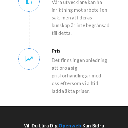
Våra utvecklare kan ha
inriktning mot arbete i en
sak, men att deras
kunskap är inte begränsad
till detta.
Pris
Det finns ingen anledning
att oroa sig
prisförhandlingar med
oss eftersom vi alltid
ladda äkta priser.
Vill Du Lära Dig
Openweb
Kan Bidra