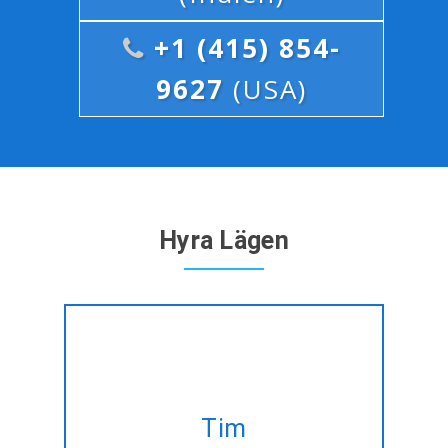
+1 (415) 854-
9627
(USA)
Hyra Lägen
Hyra expert Java/J2EE
utvecklare på timbasis som är
Tim
skräddarsydda för att uppfylla