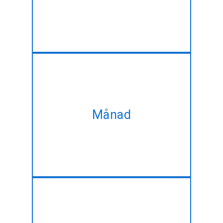
dina behov ändra.
Ta vårt månatliga plan och få
samma Java/J2EE
Månad
utvecklingen service på bästa
rabatterade priser!!