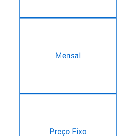
Levar o nosso plano mensal e
adquirir o mesmo IOS App
Mensal
Technology serviço de
desenvolvimento, na melhor
taxa de desconto!!
Ter um plano de projeto, mas
não há tempo para gerenciar?
Preço Fixo