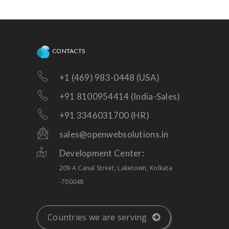
CONTACTS
+1 (469) 983-0448 (USA)
+91 8100954414 (India-Sales)
+91 3346031700 (HR)
sales@openwebsolutions.in
Development Center:
209 A Canal Street, Laketown, Kolkata
-700048
Countries we are serving