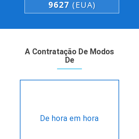
9627
(EUA)
A Contratação De Modos
De
Aluguer de perito IOS App
Technology desenvolvedores
De hora em hora
na hora a base sob medida para
satisfazer a sua alteração
necessidades.