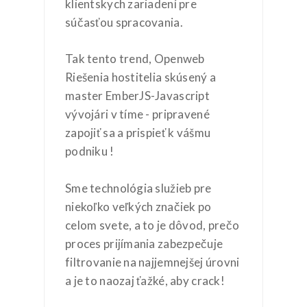
klientskych zariadení pre
súčasťou spracovania.
Tak tento trend, Openweb
Riešenia hostitelia skúsený a
master EmberJS-Javascript
vývojári v tíme - pripravené
zapojiť sa a prispieť k vášmu
podniku !
Sme technológia služieb pre
niekoľko veľkých značiek po
celom svete, a to je dôvod, prečo
proces prijímania zabezpečuje
filtrovanie na najjemnejšej úrovni
a je to naozaj ťažké, aby crack!