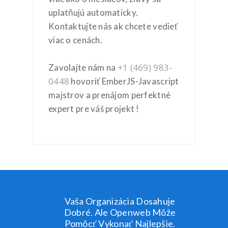
uplatňujú automaticky.
Kontaktujte nás ak chcete vedieť
viac o cenách.
+1 (469) 983-
Zavolajte nám na
0448
hovoriť EmberJS-Javascript
majstrov a prenájom perfektné
expert pre váš projekt !
Vaša Organizácia Dosahuje
Dobré. Ale Openweb Môže
Pomôcť Vykonať Najlepšie.