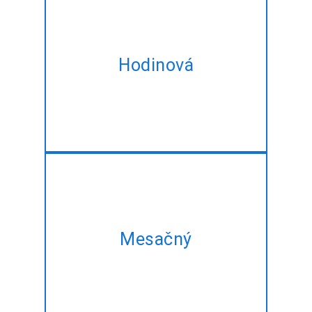
Prenájom expert EmberJS-
Javascript vývojári na
Hodinová
hodinovom základe šité na
mieru spĺňajú vaše potreby
meniť.
Sa náš mesačný plán a získať
rovnaké EmberJS-Javascript
Mesačný
rozvoj služieb v najlepšom
zvýhodnenú cenu!!