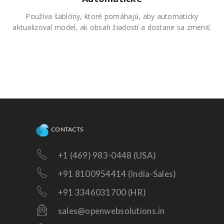
Používa šablóny, ktoré pomáhajú, aby automaticky
aktualizoval model, ak obsah žiadostí a dostane sa zmeniť.
CONTACTS
+1 (469) 983-0448 (USA)
+91 8100954414 (India-Sales)
+91 3346031700 (HR)
sales@openwebsolutions.in