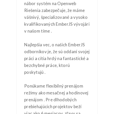
nábor systém na Openweb
Riešenia zabezpečuje, že máme
vášnivý, špecializované a vysoko
kvalifikovaných EmberJS vývojári
v našom tíme .
Najlepšia vec, o našich EmberJS
odborníkov je, že sú oddaní svojej
práci a cítia hrdý na fantastické a
bezchybné práce, ktorú
poskytujú .
Ponúkame flexibilný prenájom
režimy ako mesačnej a hodinovej
prenájom . Pre dlhodobých
prebiehajúcich projektov beží
viac ako 6 mesiacov, zľavy sa