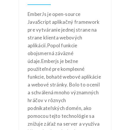
EmberJs je open-source
JavaScript aplikačný framework
pre vytváranie jednej strane na
strane klienta webových
aplikácií.Popol funkcie
obojsmerná záväzné
údaje.Emberjs je bežne
použiteľné pre komplexné
funkcie, bohaté webové aplikácie
a webové stránky. Bolo to ocenil
a schválená mnoho významných
hráčov v rôznych
podnikateľských domén, ako
pomocou tejto technológie sa
znižuje záťaž na server a využíva