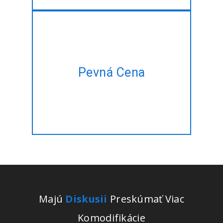
Majú plán projektu, ale nie je
Pevná Cena
čas na správu? Dovoľte nám,
aby to pre vás za pevnú cenu!!
Majú
Diskusii
Preskúmať Viac
Komodifikácie