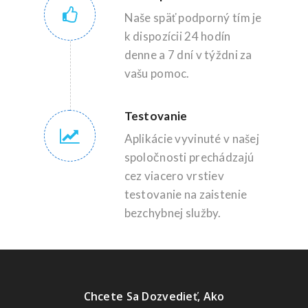
Naše späť podporný tím je
k dispozícii 24 hodín
denne a 7 dní v týždni za
vašu pomoc.
Testovanie
Aplikácie vyvinuté v našej
spoločnosti prechádzajú
cez viacero vrstiev
testovanie na zaistenie
bezchybnej služby.
Chcete Sa Dozvedieť, Ako