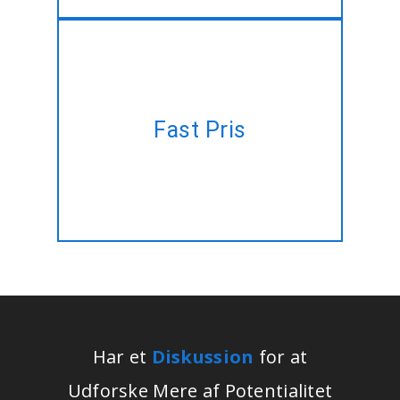
Har en projektplan, men ingen
Fast Pris
tid til at håndtere? Lad os gøre
det for dig til en fast pris!!
Har et
Diskussion
for at
Udforske Mere af Potentialitet