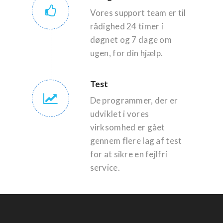
Vores support team er til
rådighed 24 timer i
døgnet og 7 dage om
ugen, for din hjælp.
Test
De programmer, der er
udviklet i vores
virksomhed er gået
gennem flere lag af test
for at sikre en fejlfri
service.