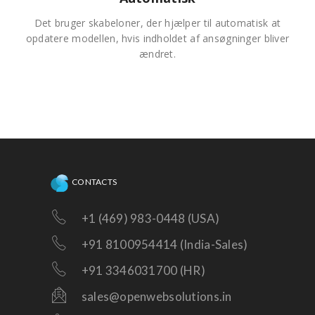
Det bruger skabeloner, der hjælper til automatisk at
opdatere modellen, hvis indholdet af ansøgninger bliver
ændret.
CONTACTS
+1 (469) 983-0448 (USA)
+91 8100954414 (India-Sales)
+91 3346031700 (HR)
sales@openwebsolutions.in