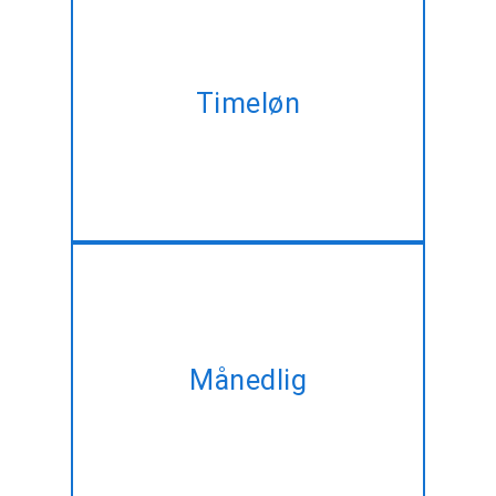
Leje ekspert EmberJS-
Javascript udviklere på
Timeløn
timebasis, der er skræddersyet
til at opfylde dit behov for at
ændre.
Tage vores månedlige plan og
tilegne sig den samme
Månedlig
EmberJS-Javascript
development service på
bedste rabat!!