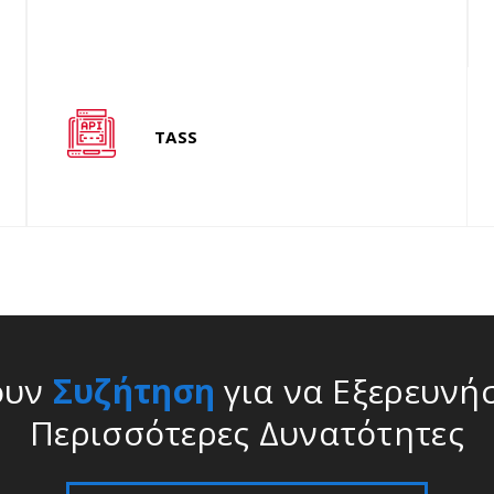
για self-service τοποθέτηση της
δ
παραγγελίας περίπτερα.
Έχουμε αναπτύξει
αυτοματοποιημένο κέντρο κράτησης
λ
TASS
συστήματα GDS ενοποίηση με το
Amadeus, η Travelport, κ. λπ.
S
κ
ουν
Συζήτηση
για να Εξερευνή
Περισσότερες Δυνατότητες