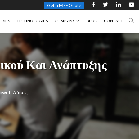
Get a FREE Quote
TRIES
TECHNOLOGIES
COMPANY
BLOG
CONTACT
μικού Και Ανάπτυξης
enweb Λύσεις