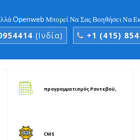
Αλλά Openweb Μπορεί Να Σας Βοηθήσει Να Εκτ
0954414
(Ινδία)
+1 (415) 85
Το έθιμο online ταξιδιωτικά portals
Έ
έχουν αναπτυχθεί για τον
κ
προγραμματισμός Ραντεβού,
πράκτορα και του οργανισμού
δ
κλιμακωτή πρόσβαση, κεντρικό
π
σύστημα κρατήσεων, κ. λπ.
Τα τελευταία παραγγελία τροφίμων
Α
σύστημα δημιουργεί μια πλατφόρμα
CMS