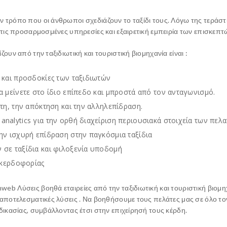
 τρόπο που οι άνθρωποι σχεδιάζουν το ταξίδι τους. Λόγω της τεράστι
 τις προσαρμοσμένες υπηρεσίες και εξαιρετική εμπειρία των επισκεπτών,
ουν από την ταξιδιωτική και τουριστική βιομηχανία είναι :
 και προσδοκίες των ταξιδιωτών
 μείνετε στο ίδιο επίπεδο και μπροστά από τον ανταγωνισμό.
τη, την απόκτηση και την αλληλεπίδραση.
alytics για την ορθή διαχείριση περιουσιακά στοιχεία των πελ
ην ισχυρή επίδραση στην παγκόσμια ταξίδια
σε ταξίδια και φιλοξενία υποδομή
 κερδοφορίας
eb Λύσεις βοηθά εταιρείες από την ταξιδιωτική και τουριστική βιομη
ά αποτελεσματικές λύσεις . Να βοηθήσουμε τους πελάτες μας σε όλο τ
αδικασίας, συμβάλλοντας έτσι στην επιχείρησή τους κέρδη.