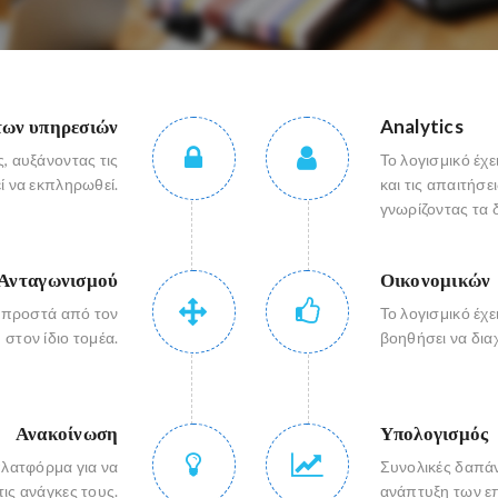
των υπηρεσιών
Analytics
, αυξάνοντας τις
Το λογισμικό έχ
ί να εκπληρωθεί.
και τις απαιτήσε
γνωρίζοντας τα 
Ανταγωνισμού
Οικονομικών
 μπροστά από τον
Το λογισμικό έχ
στον ίδιο τομέα.
βοηθήσει να διαχ
Ανακοίνωση
Υπολογισμός
 πλατφόρμα για να
Συνολικές δαπάν
ις ανάγκες τους.
ανάπτυξη των επ