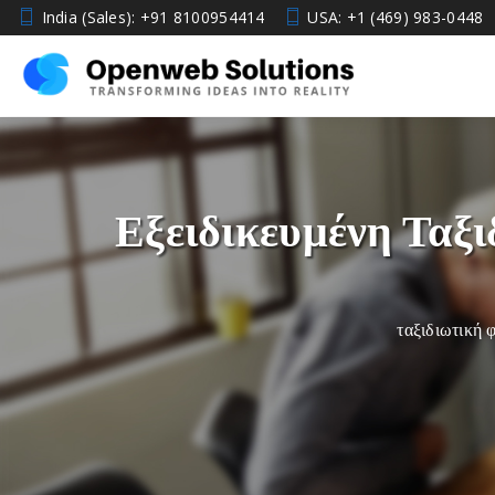
travel-hospitality
India (Sales): +91 8100954414
USA: +1 (469) 983-0448
Εξειδικευμένη Ταξι
ταξιδιωτική