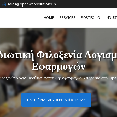
sales@openwebsolutions.in
HOME
SERVICES
PORTFOLIO
INDUS
διωτική Φιλοξενία Λογισ
Εφαρμογών
 φιλοξενία Λογισμικού και ανάπτυξης εφαρμογών Υπηρεσία από Op
ΠΆΡΤΕ ΈΝΑ ΕΛΕΎΘΕΡΟ ΑΠΌΣΠΑΣΜΑ