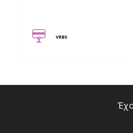
VRBS
Έχ