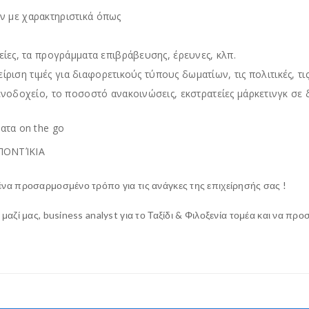
ν με χαρακτηριστικά όπως
ίες, τα προγράμματα επιβράβευσης, έρευνες, κλπ.
είριση τιμές για διαφορετικούς τύπους δωματίων, τις πολιτικές, τι
νοδοχείο, το ποσοστό ανακοινώσεις, εκστρατείες μάρκετινγκ σε 
ατα on the go
 ΠΟΝΤΊΚΙΑ
ένα προσαρμοσμένο τρόπο για τις ανάγκες της επιχείρησής σας !
ι μαζί μας, business analyst για το Ταξίδι & Φιλοξενία τομέα και να π