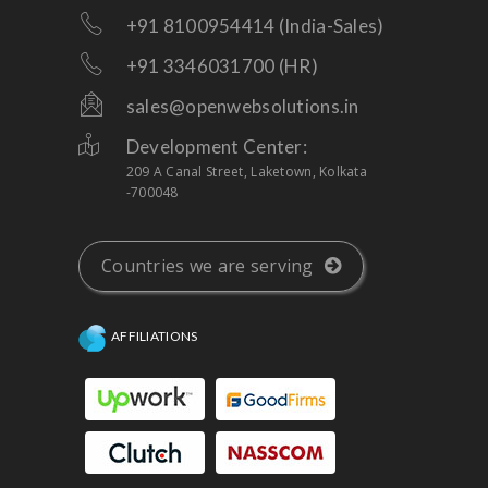
+91 8100954414 (India-Sales)
+91 3346031700 (HR)
sales@openwebsolutions.in
Development Center:
209 A Canal Street, Laketown, Kolkata
-700048
Countries we are serving
AFFILIATIONS