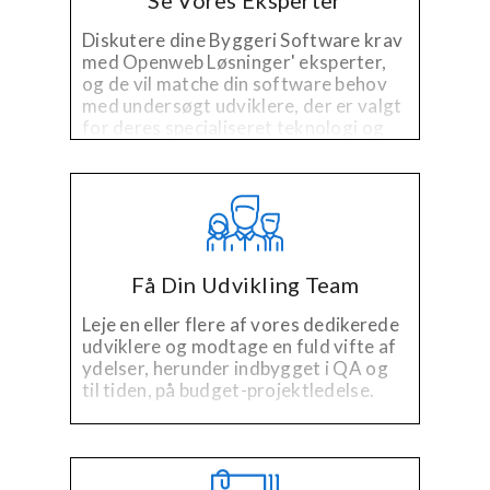
Se Vores Eksperter
Diskutere dine Byggeri Software krav
med Openweb Løsninger' eksperter,
og de vil matche din software behov
med undersøgt udviklere, der er valgt
for deres specialiseret teknologi og
erfaring inden for branchen.
Få Din Udvikling Team
Leje en eller flere af vores dedikerede
udviklere og modtage en fuld vifte af
ydelser, herunder indbygget i QA og
til tiden, på budget-projektledelse.