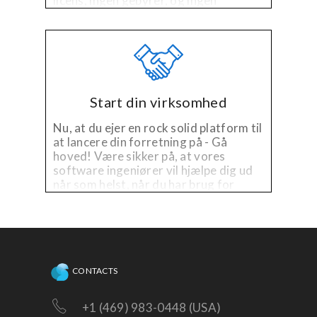
licens, ingen gebyrer, og ingen
problemer.
Start din virksomhed
Nu, at du ejer en rock solid platform til
at lancere din forretning på - Gå
hoved! Være sikker på, at vores
software ingeniører vil hjælpe dig ud
når som helst, når du har brug for
teknisk hjælp på den eksisterende
platform, eller har brug for
forbedringer!
CONTACTS
+1 (469) 983-0448 (USA)