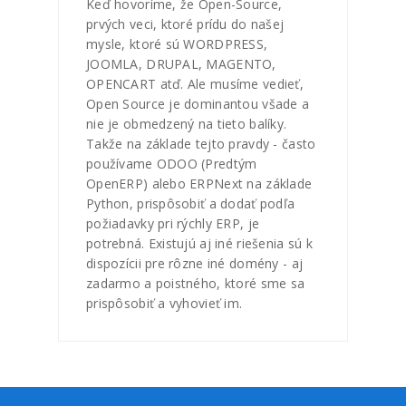
Keď hovoríme, že Open-Source,
prvých veci, ktoré prídu do našej
mysle, ktoré sú WORDPRESS,
JOOMLA, DRUPAL, MAGENTO,
OPENCART atď. Ale musíme vedieť,
Open Source je dominantou všade a
nie je obmedzený na tieto balíky.
Takže na základe tejto pravdy - často
používame ODOO (Predtým
OpenERP) alebo ERPNext na základe
Python, prispôsobiť a dodať podľa
požiadavky pri rýchly ERP, je
potrebná. Existujú aj iné riešenia sú k
dispozícii pre rôzne iné domény - aj
zadarmo a poistného, ktoré sme sa
prispôsobiť a vyhovieť im.