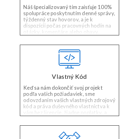
Náš špecializovaný tím zaisťuje 100%
spolupráce poskytnutím denné správy,
týždenný stav hovorov, a je k
dispozícii počas pracovných hodín na
otázky, komentáre alebo obavy.
Vlastný Kód
Keď sa nám dokončiť svoj projekt
podľa vašich požiadaviek, sme
odovzdaním vašich vlastných zdrojový
kód a práva duševného vlastníctva k
vám bez licencie, žiadne poplatky, a
bez problémov.