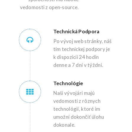
vedomosti z open-source.
Technická Podpora
Po vývoj web stránky, náš
tím technickej podpory je
k dispozícii 24 hodín
denne a 7 dní v týždni.
Technológie
Naši vývojári majú
vedomosti z rôznych
technológií, ktoré im
umožní dokončiť úlohu
dokonale.