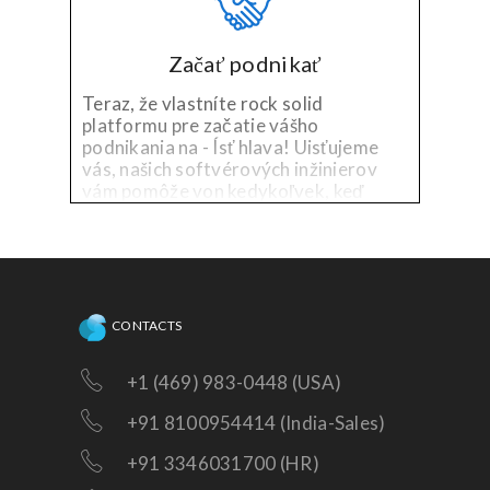
Začať podnikať
Teraz, že vlastníte rock solid
platformu pre začatie vášho
podnikania na - Ísť hlava! Uisťujeme
vás, našich softvérových inžinierov
vám pomôže von kedykoľvek, keď
budete potrebovať technickú pomoc
na existujúcu platformu, alebo
potrebujete doplnky!
CONTACTS
+1 (469) 983-0448 (USA)
+91 8100954414 (India-Sales)
+91 3346031700 (HR)