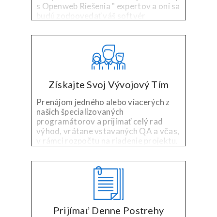
s Openweb Riešenia " expertov a oni sa
budú zodpovedať váš softvér
nepotrebuje s vetted vývojári vybrané
pre svoje špecializované technológie a
priemyslu skúsenosti.
Získajte Svoj Vývojový Tím
Prenájom jedného alebo viacerých z
našich špecializovaných
programátorov a prijímať celý rad
výhod, vrátane vstavaných QA a včas,
v rámci rozpočtu na riadenie projektu.
Prijímať Denne Postrehy