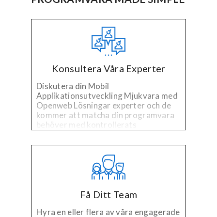
Konsultera Våra Experter
Diskutera din Mobil
Applikationsutveckling Mjukvara med
Openweb Lösningar experter och de
kommer att matcha din programvara
behöver med kontrollerats
utvecklarna valt för att deras
speciella teknik och erfarenhet från
industrin.
Få Ditt Team
Hyra en eller flera av våra engagerade