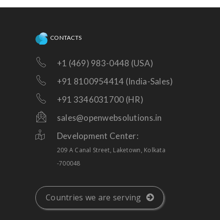
CONTACTS
+1 (469) 983-0448 (USA)
+91 8100954414 (India-Sales)
+91 3346031700 (HR)
sales@openwebsolutions.in
Development Center:
209 A Canal Street, Laketown, Kolkata
-700048
Countries we are serving