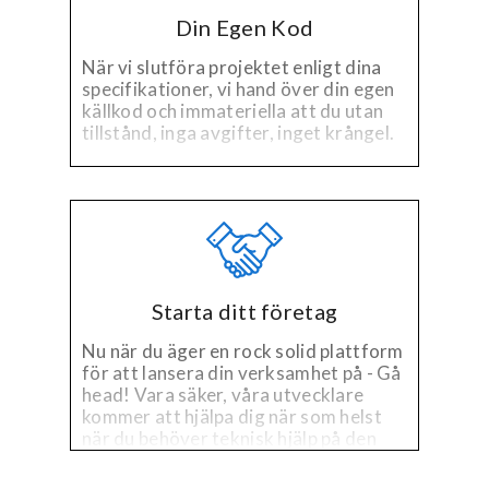
Din Egen Kod
När vi slutföra projektet enligt dina
specifikationer, vi hand över din egen
källkod och immateriella att du utan
tillstånd, inga avgifter, inget krångel.
Starta ditt företag
Nu när du äger en rock solid plattform
för att lansera din verksamhet på - Gå
head! Vara säker, våra utvecklare
kommer att hjälpa dig när som helst
när du behöver teknisk hjälp på den
befintliga plattformen, eller behov av
förbättringar!