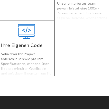
Unser engagiertes team
gewährleistet eine 100% -
Zusammenarbeit durch eine
tägliche Berichte, wöchentliche
status-Aufrufe, und den Sie
während der Geschäftszeiten
für Fragen, Kommentare oder
Bedenken.
Ihre Eigenen Code
Sobald wir Ihr Projekt
abzuschließen wie pro Ihre
Spezifikationen, wir hand-über
Ihre proprietären Quellcode
und geistigem Eigentum, um Sie
mit keine Lizenzierung, keine
Gebühren, und keine Probleme.