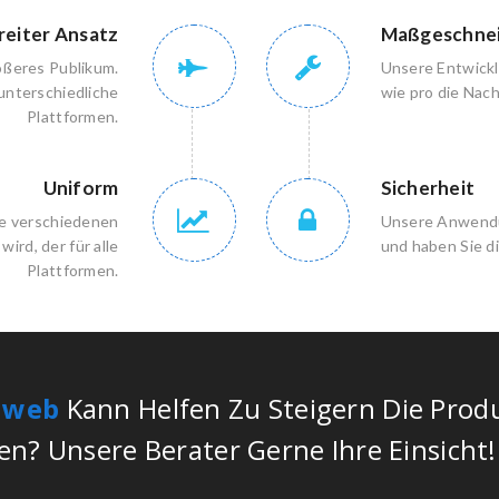
reiter Ansatz
Maßgeschnei
ößeres Publikum.
Unsere Entwickl
unterschiedliche
wie pro die Nac
Plattformen.
Uniform
Sicherheit
ie verschiedenen
Unsere Anwendun
wird, der für alle
und haben Sie di
Plattformen.
nweb
Kann Helfen Zu Steigern Die Prod
n? Unsere Berater Gerne Ihre Einsicht!