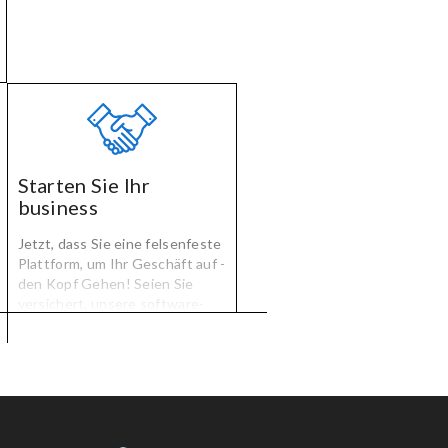
Starten Sie Ihr
business
Jetzt, dass Sie eine felsenfeste
Plattform, um Ihr Geschäft auf -
den Kopf Gehen! Seien Sie
versichert, unsere software-
Ingenieure helfen Ihnen
jederzeit, wenn Sie technische
Unterstützung benötigen, auf
der bestehenden Plattform,
oder müssen Verbesserungen!