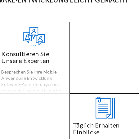
Konsultieren Sie
Unsere Experten
Besprechen Sie Ihre Mobile-
Anwendung Entwicklung
Software-Anforderungen mit
Openweb-Lösungen Experten-
und Sie passen Ihre software
muss mit überprüft Entwickler
ausgewählt, die für Ihre
spezialisierten Technologie-
und Industrie-Erfahrung.
Täglich Erhalten
Einblicke