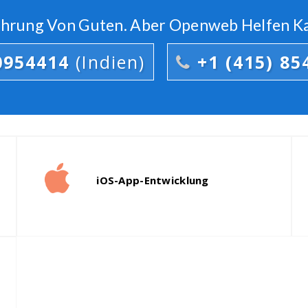
führung Von Guten. Aber Openweb Helfen K
0954414
(Indien)
+1 (415) 85
Unsere Entwickler entwickeln eine
W
Breite Palette von mobilen
m
iOS-App-Entwicklung
Anwendungen, die kompatibel mit
P
der Android-Plattform.
s
Wir entwickeln auch die hybrid-
mobile-Anwendung mithilfe der
open-source-SDK Ionic für unsere