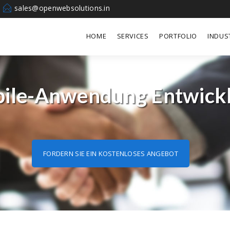
sales@openwebsolutions.in
HOME
SERVICES
PORTFOLIO
INDUS
ile-Anwendung Entwick
FORDERN SIE EIN KOSTENLOSES ANGEBOT