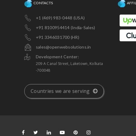
CONTACTS
AFFI
+1 (469) 983-0448 (USA)
+91 8100954414 (India-Sales)
+91 3346031700 (HR)
sales@openwebsolutions.in
Development Center:
209 A Canal Street, Laketown, Kolkata
-700048
Countries we are serving