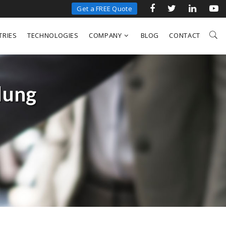
Get a FREE Quote
TRIES
TECHNOLOGIES
COMPANY
BLOG
CONTACT
lung