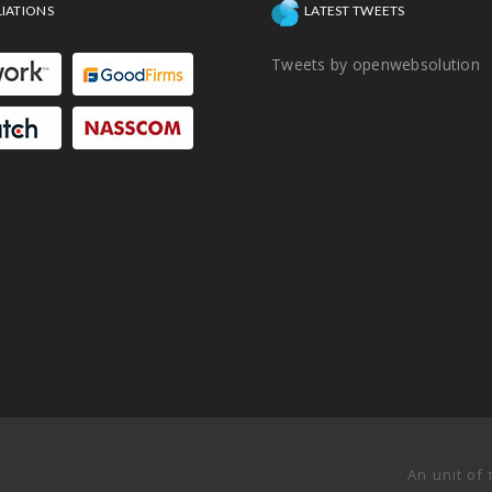
LIATIONS
LATEST TWEETS
Tweets by openwebsolution
An unit of