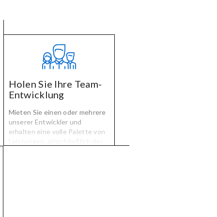
Holen Sie Ihre Team-
Entwicklung
Mieten Sie einen oder mehrere
unserer Entwickler und
erhalten eine volle Palette von
Leistungen, einschließlich der
integrierten
Qualitätssicherung und on-
time, on-budget-Projekt-
management.