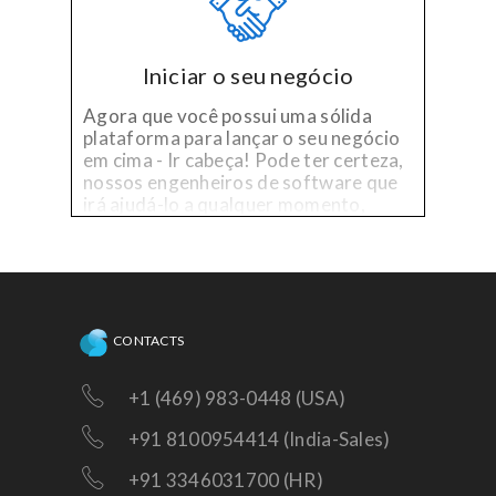
Iniciar o seu negócio
Agora que você possui uma sólida
plataforma para lançar o seu negócio
em cima - Ir cabeça! Pode ter certeza,
nossos engenheiros de software que
irá ajudá-lo a qualquer momento,
quando você precisar de ajuda técnica
na plataforma já existente, ou precisa
de melhorias!
CONTACTS
+1 (469) 983-0448 (USA)
+91 8100954414 (India-Sales)
+91 3346031700 (HR)