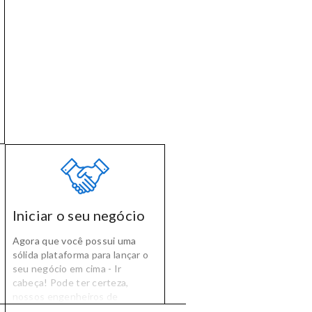
qualidade e no prazo, no
orçamento gerenciamento de
projetos.
Iniciar o seu negócio
Agora que você possui uma
sólida plataforma para lançar o
seu negócio em cima - Ir
cabeça! Pode ter certeza,
nossos engenheiros de
software que irá ajudá-lo a