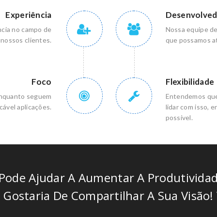
Experiência
Desenvolved
ncia no campo de
Nossa equipe de
nossos clientes.
que possamos atr
Foco
Flexibilidade
, enquanto seguem
Entendemos que 
cável aplicações.
lidar com isso, 
possível.
Pode Ajudar A Aumentar A Produtivida
 Gostaria De Compartilhar A Sua Visão!