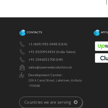
CONTACTS
AFFI
+1 (469) 983-0448 (USA)
+91 8100954414 (India-Sales)
+91 3346031700 (HR)
sales@openwebsolutions.in
Development Center:
209 A Canal Street, Laketown, Kolkata
-700048
Countries we are serving