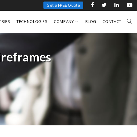
Get a FREE Quote
TRIES
TECHNOLOGIES
COMPANY
BLOG
CONTACT
ireframes