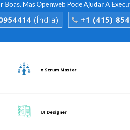
ar Boas. Mas Openweb Pode Ajudar A Exec
0954414
(Índia)
+1 (415) 85
Nossa cabeça desenvolvedor atuará
como sua contrapartida para trazer
o Scrum Master
o melhor da equipe.
d
Nossos melhores UX consultores
são responsáveis por projetar a
UI Designer
experiência e fluxos de trabalho.
d
I