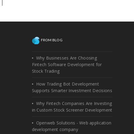
qualquer momento, quando
você precisar de ajuda técnica
na plataforma já existente, ou
precisa de melhorias!
FROM BLOG
Why Businesses Are Choosing
Fintech Software Development for
Stock Trading
How Trading Bot Development
Supports Smarter Investment Decisions
Why Fintech Companies Are Investing
in Custom Stock Screener Development
Openweb Solutions - Web application
development company