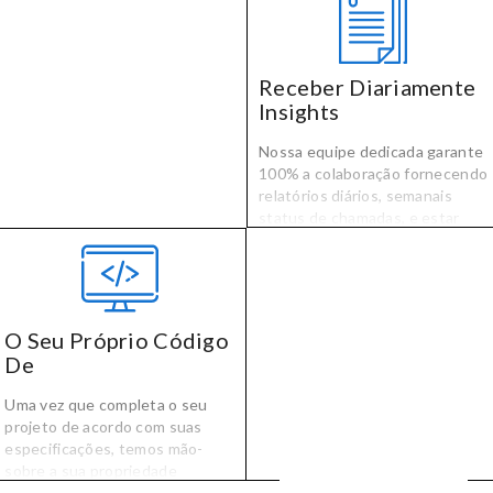
corresponder a suas
necessidades de software com
vetados os desenvolvedores
selecionados por sua
Receber Diariamente
tecnologia especializada e
Insights
experiência no setor.
Nossa equipe dedicada garante
100% a colaboração fornecendo
relatórios diários, semanais
status de chamadas, e estar
disponível durante o horário
comercial para dúvidas,
comentários ou preocupações.
O Seu Próprio Código
De
Uma vez que completa o seu
projeto de acordo com suas
especificações, temos mão-
sobre a sua propriedade
código-fonte e de propriedade