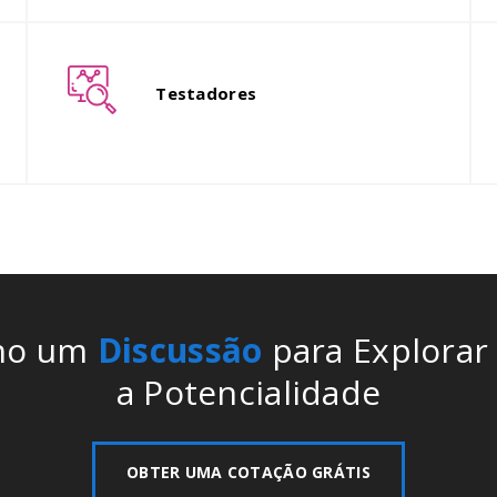
Todo o trabalho é, então,
O
transferido para a desenvolvedores
a
Testadores
profissionais que, em seguida,
p
desenvolver o produto principal.
c
ho um
Discussão
para Explorar
a Potencialidade
OBTER UMA COTAÇÃO GRÁTIS