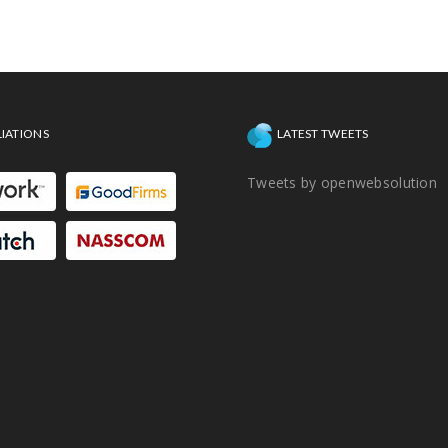
intelectual para você sem
licenciamento, sem taxas e sem
aborrecimentos.
LIATIONS
LATEST TWEETS
Tweets by openwebsolution