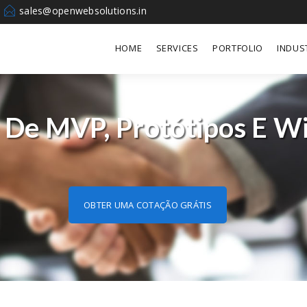
sales@openwebsolutions.in
HOME
SERVICES
PORTFOLIO
INDUS
 De MVP, Protótipos E W
OBTER UMA COTAÇÃO GRÁTIS