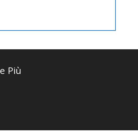
farlo per voi ad un prezzo fisso!!
e Più