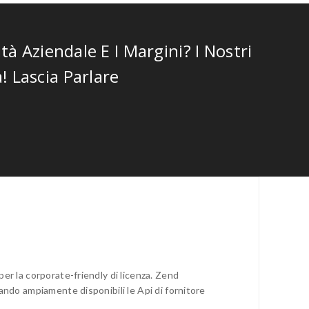
 Aziendale E I Margini? I Nostri
 Lascia Parlare
er la corporate-friendly di licenza. Zend
ando ampiamente disponibili le Api di fornitore