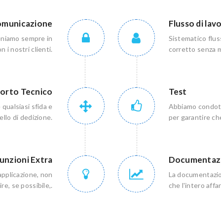
municazione
Flusso di lav
teniamo sempre in
Sistematico flus
 i nostri clienti.
corretto senza m
orto Tecnico
Test
qualsiasi sfida e
Abbiamo condotta
vello di dedizione.
per garantire ch
unzioni Extra
Documentaz
applicazione, non
La documentazion
re, se possibile,.
che l'intero affa