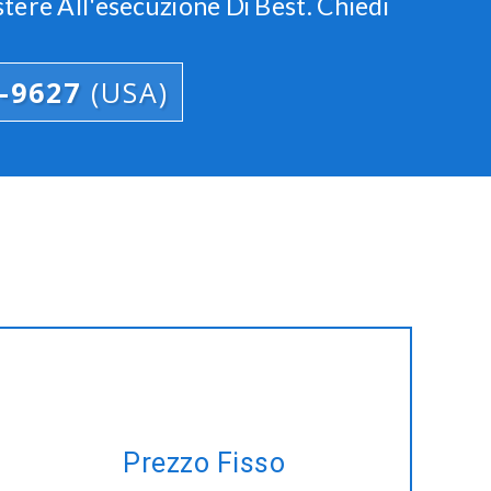
ere All'esecuzione Di Best. Chiedi
4-9627
(USA)
Un piano di progetto, ma non c'è
Prezzo Fisso
tempo per gestire? Cerchiamo di