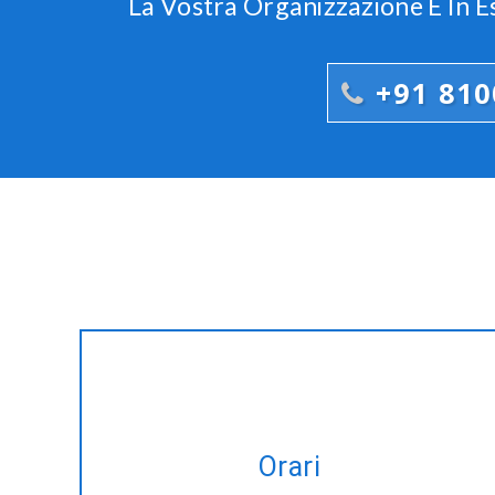
La Vostra Organizzazione È In E
+91 81
Noleggio esperto Zend-Framework
sviluppatori su base oraria su misura
Orari
per soddisfare le vostre alterare le