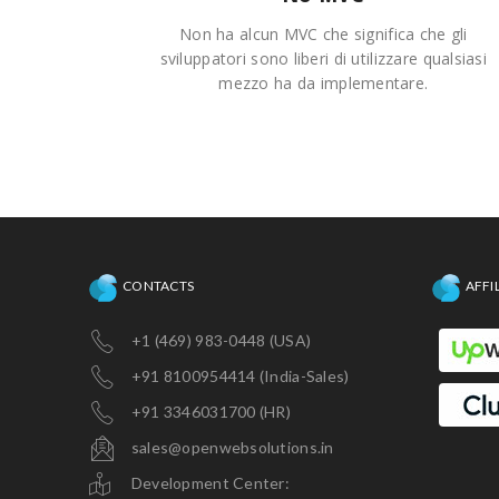
Non ha alcun MVC che significa che gli
sviluppatori sono liberi di utilizzare qualsiasi
mezzo ha da implementare.
CONTACTS
AFFI
+1 (469) 983-0448 (USA)
+91 8100954414 (India-Sales)
+91 3346031700 (HR)
sales@openwebsolutions.in
Development Center: