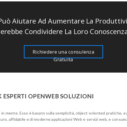
uò Aiutare Ad Aumentare La Produttività
cerebbe Condividere La Loro Conoscenza!
Richiedere una consulenza
Gratuita
ESPERTI OPENWEB SOLUZIONI
n mente. Esso è basato sulla semplicità, object-oriented pratiche, e p
curo, affidabile e di moderne applicazioni Web e servizi web, e consum