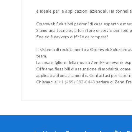
è ideale per le applicazioni aziendali. Ha tonnel
Openweb Soluzioni padroni di casa esperto e maestr
Siamo una tecnologia fornitore di servizi per i più 
fine ed è davvero difficile da rompere!
Il sistema di reclutamento a Openweb Soluzioni as
team.
La cosa migliore della nostra Zend-Framework esper
Offriamo flessibili di assunzione di modalità, come
applicati automaticamente. Contattaci per saperne 
+1 (469) 983-0448
Chiamaci al
parlare di Zend-Fra