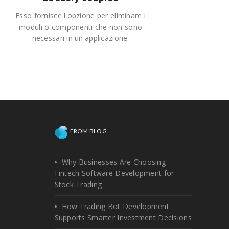
Esso fornisce l'opzione per eliminare i
moduli o componenti che non sono
necessari in un'applicazione.
FROM BLOG
Why Businesses Are Choosing
Fintech Software Development for
Stock Trading
How Trading Bot Development
Supports Smarter Investment Decisions