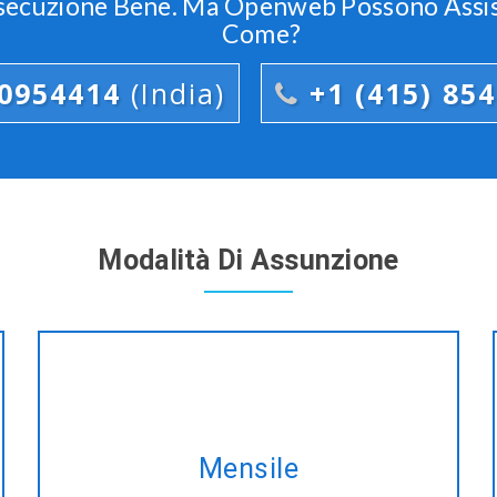
secuzione Bene. Ma Openweb Possono Assist
Come?
00954414
(India)
+1 (415) 85
Modalità Di Assunzione
Prendere ogni mese, il nostro piano
e acquisire la stessa Zend-
Mensile
Framework servizi di sviluppo al