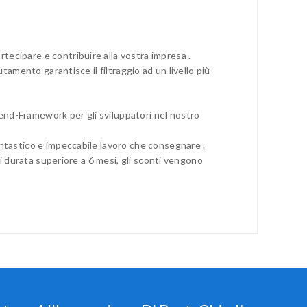
ecipare e contribuire alla vostra impresa .
tamento garantisce il filtraggio ad un livello più
end-Framework per gli sviluppatori nel nostro
antastico e impeccabile lavoro che consegnare .
di durata superiore a 6 mesi, gli sconti vengono