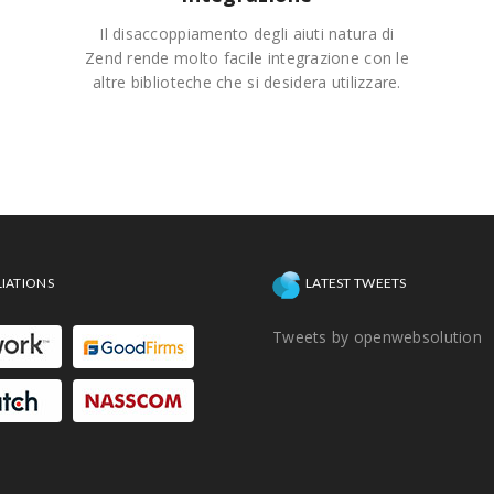
Il disaccoppiamento degli aiuti natura di
Zend rende molto facile integrazione con le
altre biblioteche che si desidera utilizzare.
LIATIONS
LATEST TWEETS
Tweets by openwebsolution