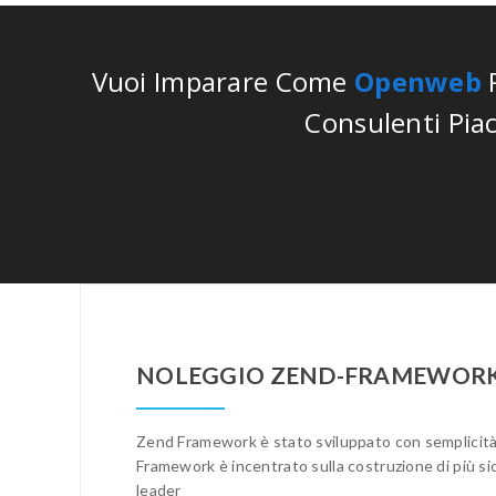
Vuoi Imparare Come
Openweb
P
Consulenti Pia
NOLEGGIO ZEND-FRAMEWORK 
Zend Framework è stato sviluppato con semplicità i
Framework è incentrato sulla costruzione di più si
leader