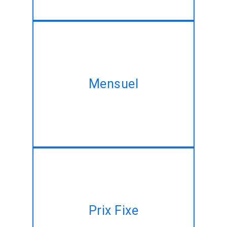
Prendre notre plan mensuel et
d'acquérir le même Slimphp
Mensuel
Framework développement du
service au meilleur prix!!
Avoir un plan de projet, mais
pas de temps à gérer? Laissez-
Prix Fixe
nous le faire pour vous à un