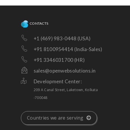
CONTACTS
+1 (469) 983-0448 (USA)
+91 8100954414 (India-Sales)
+91 3346031700 (HR)
sales@openwebsolutions.in
Development Center:
209 A Canal Street, Laketown, Kolkata
-700048
Countries we are serving