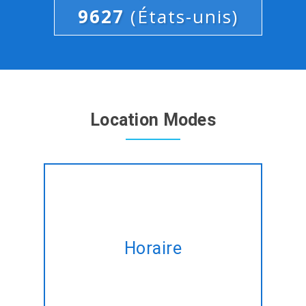
9627
(États-unis)
Location Modes
Location d'experts Slimphp
Framework développeurs sur
Horaire
une base horaire sur mesure
pour répondre à votre
modifiant besoins.