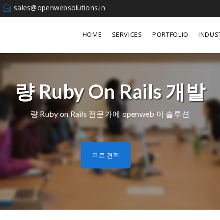
sales@openwebsolutions.in
HOME
SERVICES
PORTFOLIO
INDUS
량 Ruby On Rails 개발
량 Ruby on Rails 전문가에 openweb 이 솔루션
무료 견적