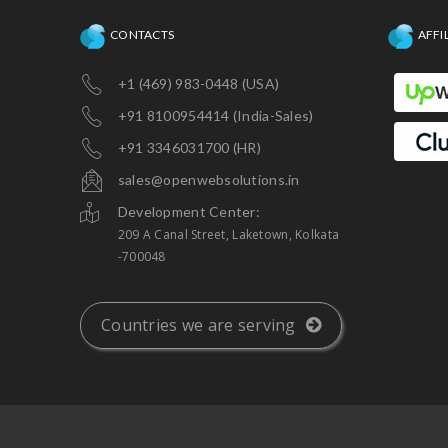
CONTACTS
AFFI
+1 (469) 983-0448 (USA)
+91 8100954414 (India-Sales)
+91 3346031700 (HR)
sales@openwebsolutions.in
Development Center:
209 A Canal Street, Laketown, Kolkata
-700048
Countries we are serving