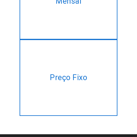
Mensal
serviço de desenvolvimento,
na melhor taxa de desconto!!
Ter um plano de projeto, mas
não há tempo para gerenciar?
Preço Fixo
Vamos fazer isso por você a
um preço fixo!!