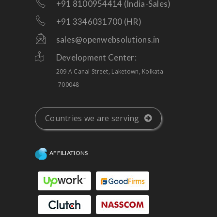
+91 8100954414 (India-Sales)
+91 3346031700 (HR)
sales@openwebsolutions.in
Development Center:
209 A Canal Street, Laketown, Kolkata
-700048
Countries we are serving
AFFILIATIONS