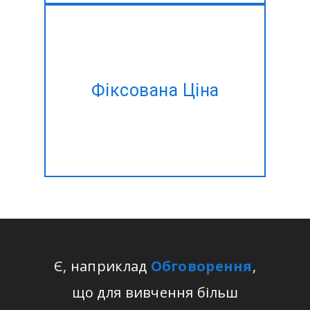
Є план проекту, але немає
часу, щоб управляти?
Фіксована Ціна
Давайте зробимо це для вас
за фіксованою ціною!!
Є, наприклад
Обговорення
,
що для вивчення більш