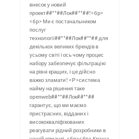
внесок у новий
проект##**##Лок##**##!<бр>
<бр> Ми є постачальником
послуг
технології##**##Лок##**## для
декількох великих брендів в
усьому світі і ось чому процес
набору забезпечує фільтрацію
на рівні кращих, і це дійсно
важко зламати!
<Р>система
найму на рішення таке
openweb##**##Лок##**##
гарантує, що ми маємо
пристрасних, відданих і
висококваліфікованих
реагувати рідний розробники в
нашій команді. <бр><бр> Краща