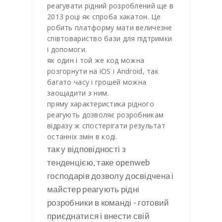
реагувати рідний розроблений ще в
2013 році як спроба хакатон. Це
робить платформу мати величезне
співтовариство бази для підтримки
і допомоги.
як один і той же код можна
розгорнути на iOS і Android, так
багато часу і грошей можна
заощадити з ним.
пряму характеристика рідного
реагують дозволяє розробникам
відразу ж спостерігати результат
останніх змін в коді.
так у відповідності з
тенденцією, таке openweb
господарів дозволу досвідчена і
майстер реагують рідні
розробники в команді - готовий
приєднатися і внести свій