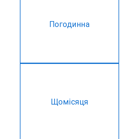
Експерт по оренді React
Native App розробники на
Погодинна
погодинній основі,
адаптовані для задоволення
потреб у зміні.
Взяти наш місячний план і
придбати один і той ж # # #
Щомісяця
@ @ @ # # розвитку# в
кращому знижкою!!