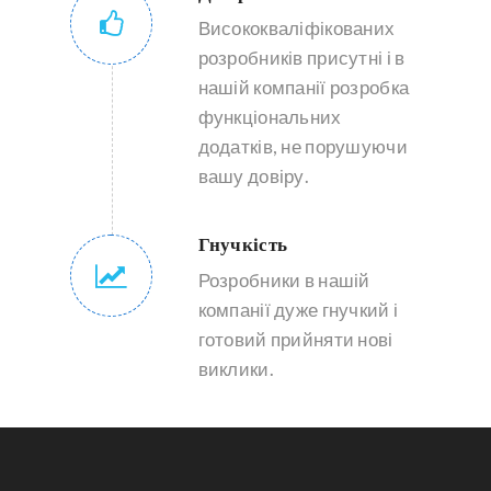
Висококваліфікованих
розробників присутні і в
нашій компанії розробка
функціональних
додатків, не порушуючи
вашу довіру.
Гнучкість
Розробники в нашій
компанії дуже гнучкий і
готовий прийняти нові
виклики.