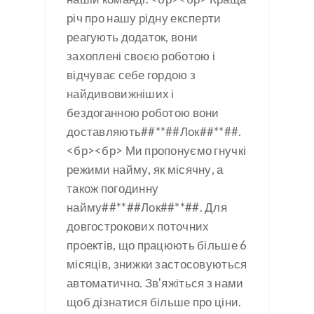
річ про нашу рідну експерти
реагують додаток, вони
захоплені своєю роботою і
відчуває себе гордою з
найдивовижніших і
бездоганною роботою вони
доставляють##**##Лок##**##.
<бр><бр> Ми пропонуємо гнучкі
режими найму, як місячну, а
також погодинну
найму##**##Лок##**##. Для
довгострокових поточних
проектів, що працюють більше 6
місяців, знижки застосовуються
автоматично. Зв'яжіться з нами
щоб дізнатися більше про ціни.