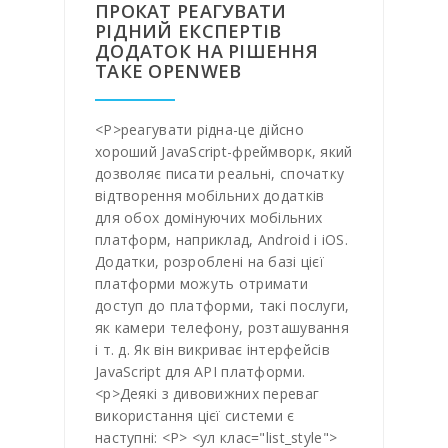
ПРОКАТ РЕАГУВАТИ
РІДНИЙ ЕКСПЕРТІВ
ДОДАТОК НА РІШЕННЯ
ТАКЕ OPENWEB
<Р>реагувати рідна-це дійсно
хороший JavaScript-фреймворк, який
дозволяє писати реальні, спочатку
відтворення мобільних додатків
для обох домінуючих мобільних
платформ, наприклад, Android і iOS.
Додатки, розроблені на базі цієї
платформи можуть отримати
доступ до платформи, такі послуги,
як камери телефону, розташування
і т. д. Як він викриває інтерфейсів
JavaScript для API платформи.
<р>Деякі з дивовижних переваг
використання цієї системи є
наступні:
<Р> <ул клас="list_style">