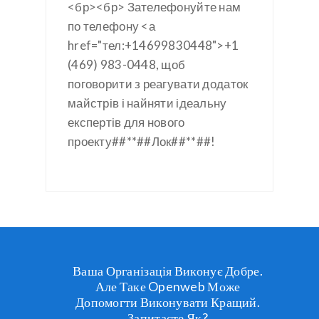
<бр><бр> Зателефонуйте нам
по телефону <а
href="тел:+14699830448">+1
(469) 983-0448, щоб
поговорити з реагувати додаток
майстрів і найняти ідеальну
експертів для нового
проекту##**##Лок##**##!
Ваша Організація Виконує Добре.
Але Таке Openweb Може
Допомогти Виконувати Кращий.
Запитаєте Як?