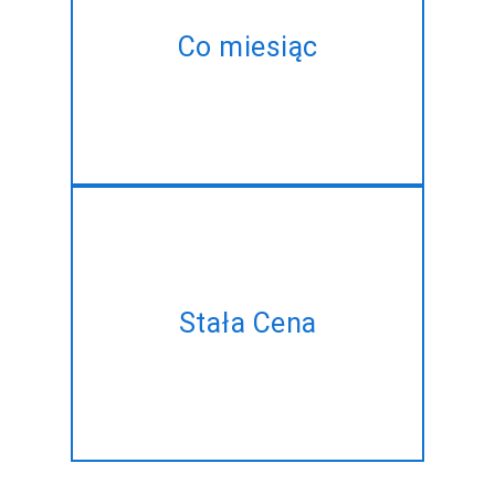
kupić jeden i ten sam # # # @
Co miesiąc
@ @ # # rozwój# w najlepszym
rabatem!!
Jest plan projektu, ale nie ma
Stała Cena
czasu, aby zarządzać? Zróbmy
to dla ciebie po stałej cenie!!