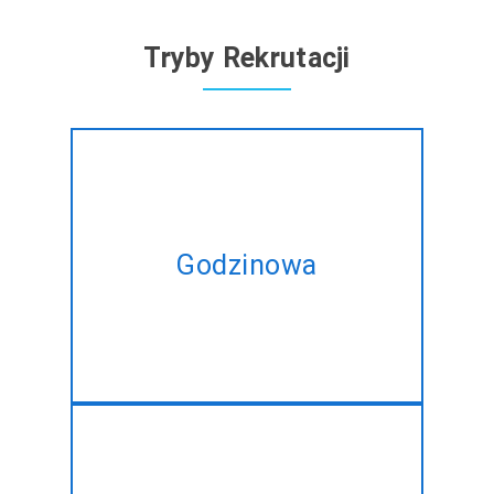
Tryby Rekrutacji
Ekspert w zakresie wynajmu
Python/Django deweloperzy na
Godzinowa
podstawie stawek
godzinowych, dostosowane do
potrzeb w zmianie.
Wziąć nasz miesięczny plan i