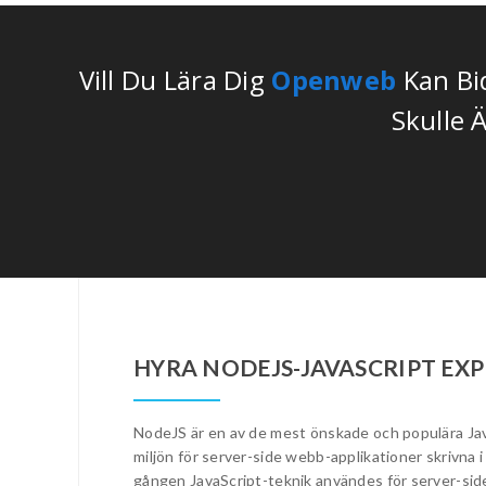
Vill Du Lära Dig
Openweb
Kan Bid
Skulle Ä
HYRA NODEJS-JAVASCRIPT EX
NodeJS är en av de mest önskade och populära Jav
miljön för server-side webb-applikationer skrivna
gången JavaScript-teknik användes för server-side