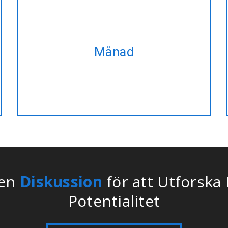
Ta vårt månatliga plan och få samma
Månad
NodeJS-Javascript utvecklingen
service på bästa rabatterade priser!!
 en
Diskussion
för att Utforska
Potentialitet