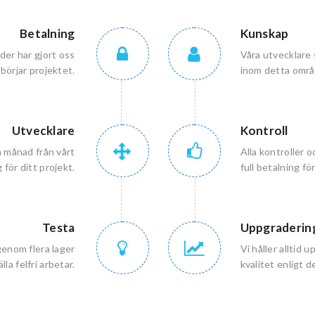
Betalning
Kunskap
der har gjort oss
Våra utvecklare 
börjar projektet.
inom detta områ
Utvecklare
Kontroll
n månad från vårt
Alla kontroller o
 för ditt projekt.
full betalning fö
Testa
Uppgraderin
genom flera lager
Vi håller alltid
lla felfri arbetar.
kvalitet enligt 