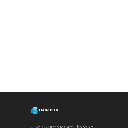
FROM BLOG
Why Businesses Are Choosing