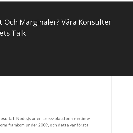
et Och Marginaler? Våra Konsulter
Lets Talk
sultat. Node.js är en cross-plattform runtime-
tform framkom under 2009, och detta var första