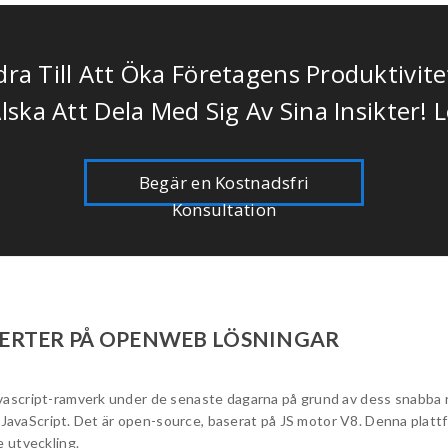
ra Till Att Öka Företagens Produktivit
lska Att Dela Med Sig Av Sina Insikter! 
Begär en Kostnadsfri
Konsultation
PERTER PÅ OPENWEB LÖSNINGAR
ascript-ramverk under de senaste dagarna på grund av dess snabba re
 i JavaScript. Det är open-source, baserat på JS motor V8. Denna plat
 utveckling.