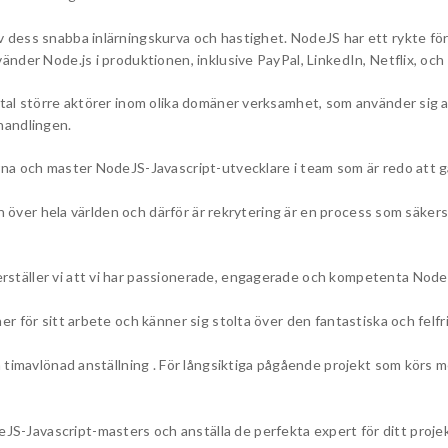
ess snabba inlärningskurva och hastighet. NodeJS har ett rykte för ska
änder Node.js i produktionen, inklusive PayPal, LinkedIn, Netflix, oc
ntal större aktörer inom olika domäner verksamhet, som använder sig 
handlingen.
a och master NodeJS-Javascript-utvecklare i team som är redo att gå m
en över hela världen och därför är rekrytering är en process som säkerst
täller vi att vi har passionerade, engagerade och kompetenta NodeJ
r för sitt arbete och känner sig stolta över den fantastiska och felfri
 timavlönad anställning . För långsiktiga pågående projekt som körs m
odeJS-Javascript-masters och anställa de perfekta expert för ditt projek