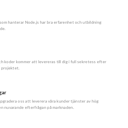
som hanterar Node.js har bra erfarenhet och utbildning
de.
ch koder kommer att levereras till dig i full sekretess efter
r projektet.
gar
 uppgradera oss att leverera våra kunder tjänster av hög
den nuvarande efterfrågan på marknaden.