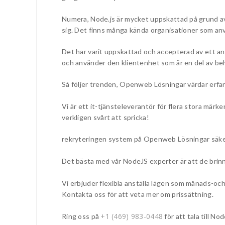
Numera, Node.js är mycket uppskattad på grund av d
sig. Det finns många kända organisationer som anv
Det har varit uppskattad och accepterad av ett a
och använder den klientenhet som är en del av be
Så följer trenden, Openweb Lösningar värdar erfarn
Vi är ett it-tjänsteleverantör för flera stora märk
verkligen svårt att spricka!
rekryteringen system på Openweb Lösningar säkers
Det bästa med vår NodeJS experter är att de brinne
Vi erbjuder flexibla anställa lägen som månads-och
Kontakta oss för att veta mer om prissättning.
+1 (469) 983-0448
Ring oss på
för att tala till N