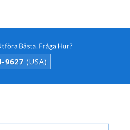
tföra Bästa. Fråga Hur?
4-9627
(USA)