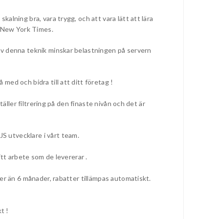
lning bra, vara trygg, och att vara lätt att lära
h New York Times.
av denna teknik minskar belastningen på servern
ed och bidra till att ditt företag !
äller filtrering på den finaste nivån och det är
S utvecklare i vårt team.
tt arbete som de levererar .
er än 6 månader, rabatter tillämpas automatiskt.
t !