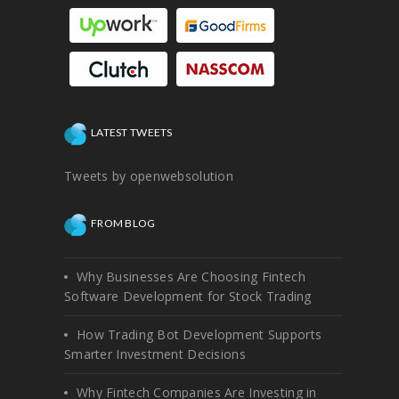
LATEST TWEETS
Tweets by openwebsolution
FROM BLOG
Why Businesses Are Choosing Fintech
Software Development for Stock Trading
How Trading Bot Development Supports
Smarter Investment Decisions
Why Fintech Companies Are Investing in