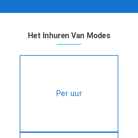
Het Inhuren Van Modes
Huur expert MEAN Stack
ontwikkelaars op uurbasis op
Per uur
maat om te voldoen aan uw
veranderende behoeften.