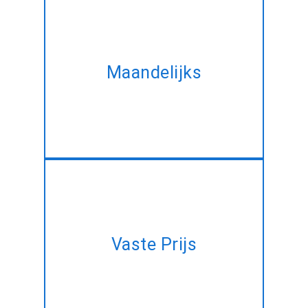
Neem onze maandelijkse plan
en het verwerven van dezelfde
Maandelijks
MEAN Stack development
service tegen de beste
korting!!
Een project plan, maar geen tijd
Vaste Prijs
te beheren? Laat ons het voor
u doen tegen een vaste prijs!!