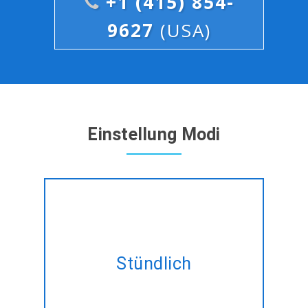
+1 (415) 854-
9627
(USA)
Einstellung Modi
Hire-Experte # # # @ @ @ # #
# - Entwickler auf
Stündlich
Stundenbasis zugeschnitten,
damit Ihre änderung Bedarf.