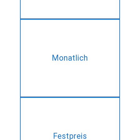
Nehmen Sie an unserer
monatlichen plan und erwerben
Monatlich
die selben # # # @ @ @ # # #
- Entwicklung-service am
besten ermäßigten Preis!!
Haben Sie ein Projekt planen,
aber keine Zeit zu verwalten?
Festpreis