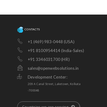
CONTACTS
+1 (469) 983-0448 (USA)
+91 8100954414 (India-Sales)
+91 3346031700 (HR)
sales@openwebsolutions.in
Development Center:
209 A Canal Street, Laketown, Kolkata
-700048