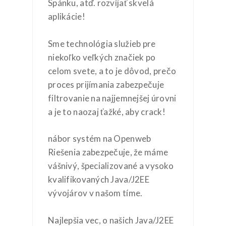
Spánku, atď. rozvíjať skvelá
aplikácie!
Sme technológia služieb pre
niekoľko veľkých značiek po
celom svete, a to je dôvod, prečo
proces prijímania zabezpečuje
filtrovanie na najjemnejšej úrovni
a je to naozaj ťažké, aby crack!
nábor systém na Openweb
Riešenia zabezpečuje, že máme
vášnivý, špecializované a vysoko
kvalifikovaných Java/J2EE
vývojárov v našom tíme.
Najlepšia vec, o našich Java/J2EE