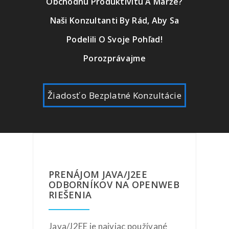
Obchodnú Produktivitu A Marže?
Naši Konzultanti By Rád, Aby Sa
Podelili O Svoje Pohľad!
Porozprávajme
Žiadosť o Bezplatné Konzultácie
PRENÁJOM JAVA/J2EE
ODBORNÍKOV NA OPENWEB
RIEŠENIA
Java/J2EE je najviac používané