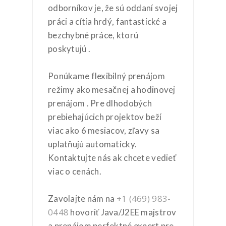
odborníkov je, že sú oddaní svojej
práci a cítia hrdý, fantastické a
bezchybné práce, ktorú
poskytujú .
Ponúkame flexibilný prenájom
režimy ako mesačnej a hodinovej
prenájom . Pre dlhodobých
prebiehajúcich projektov beží
viac ako 6 mesiacov, zľavy sa
uplatňujú automaticky.
Kontaktujte nás ak chcete vedieť
viac o cenách.
+1 (469) 983-
Zavolajte nám na
0448
hovoriť Java/J2EE majstrov
a prenájom perfektné expert pre