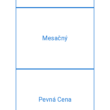
Sa náš mesačný plán a získať
rovnaké Java/J2EE rozvoj
Mesačný
služieb v najlepšom
zvýhodnenú cenu!!
Majú plán projektu, ale nie je
Pevná Cena
čas na správu? Dovoľte nám,
aby to pre vás za pevnú cenu!!