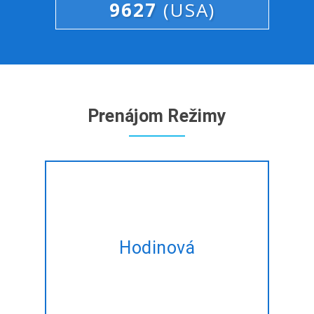
9627
(USA)
Prenájom Režimy
Prenájom expert Java/J2EE
vývojári na hodinovom základe
Hodinová
šité na mieru spĺňajú vaše
potreby meniť.