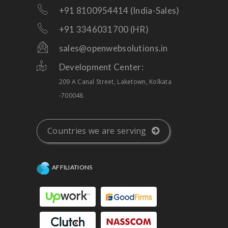
+91 8100954414 (India-Sales)
+91 3346031700 (HR)
sales@openwebsolutions.in
Development Center:
209 A Canal Street, Laketown, Kolkata
-700048
Countries we are serving
AFFILIATIONS