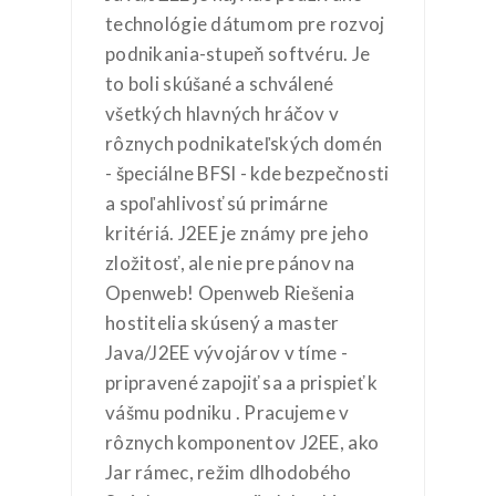
technológie dátumom pre rozvoj
podnikania-stupeň softvéru. Je
to boli skúšané a schválené
všetkých hlavných hráčov v
rôznych podnikateľských domén
- špeciálne BFSI - kde bezpečnosti
a spoľahlivosť sú primárne
kritériá. J2EE je známy pre jeho
zložitosť, ale nie pre pánov na
Openweb! Openweb Riešenia
hostitelia skúsený a master
Java/J2EE vývojárov v tíme -
pripravené zapojiť sa a prispieť k
vášmu podniku . Pracujeme v
rôznych komponentov J2EE, ako
Jar rámec, režim dlhodobého