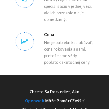
špecializáciu v jednej veci,
ale ich poznanie nie je
obmedzený.
Cena
Nie je potrebné sa obávať,
cena rokovania s nami,
pretože sme vždy
poplatok skutočnej ceny.
Chcete Sa Dozvedieť, Ako
Openweb
Môže Pomôcť Zvýšiť