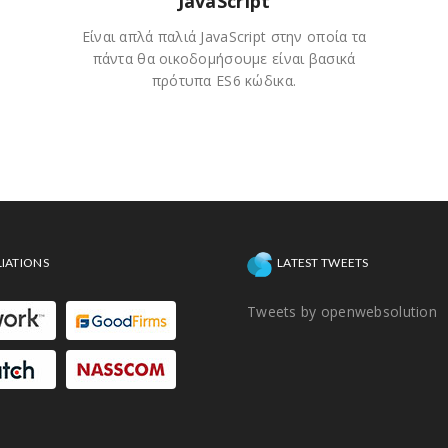
JavaScript
Είναι απλά παλιά JavaScript στην οποία τα
πάντα θα οικοδομήσουμε είναι βασικά
πρότυπα ES6 κώδικα.
LIATIONS
LATEST TWEETS
Tweets by openwebsolution