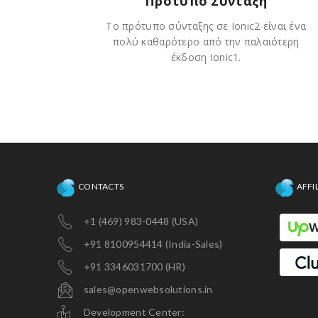
Πρότυπο Σύνταξη
Το πρότυπο σύνταξης σε Ionic2 είναι ένα
πολύ καθαρότερο από την παλαιότερη
έκδοση Ionic1.
CONTACTS
AFFI
+1 (469) 983-0448 (USA)
+91 8100954414 (India-Sales)
+91 3346031700 (HR)
sales@openwebsolutions.in
Development Center: