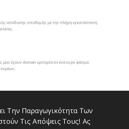
λής απόδοσης υποδομής με την πλήρη εγκατάσταση
αλείας.
 μας έχουν domain εμπειρία σε ένα ευρύ φάσμα
 τομέων.
ει Την Παραγωγικότητα Των
τούν Τις Απόψεις Τους! Ας