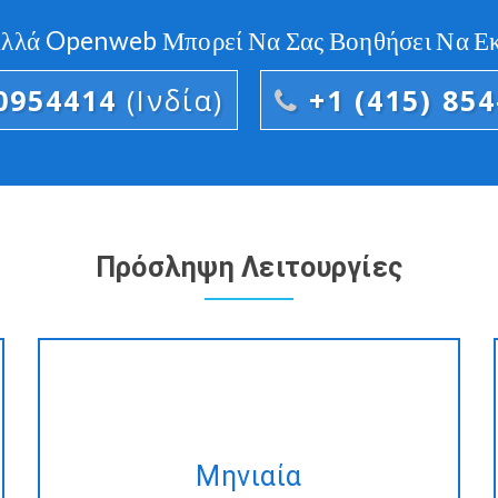
Αλλά Openweb Μπορεί Να Σας Βοηθήσει Να Εκτ
0954414
(Ινδία)
+1 (415) 85
Πρόσληψη Λειτουργίες
Μας το μηνιαίο πρόγραμμα και να
αποκτήσουν το ίδιο Ionic2-
Μηνιαία
Javascript ανάπτυξης, υπηρεσία με