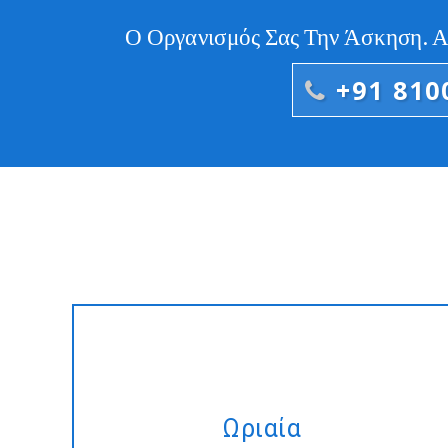
Ο Οργανισμός Σας Την Άσκηση. 
+91 810
Μίσθωση εμπειρογνωμόνων
Ionic2-Javascript προγραμματιστές
σε ωριαία βάση, που
Ωριαία
προσαρμόζονται για να