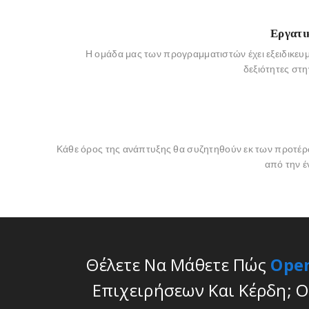
Εργατι
Η ομάδα μας των προγραμματιστών έχει εξειδικευμ
δεξιότητες στη
Κάθε όρος της ανάπτυξης θα συζητηθούν εκ των προτέρ
από την έ
Θέλετε Να Μάθετε Πώς
Ope
Επιχειρήσεων Και Κέρδη; 