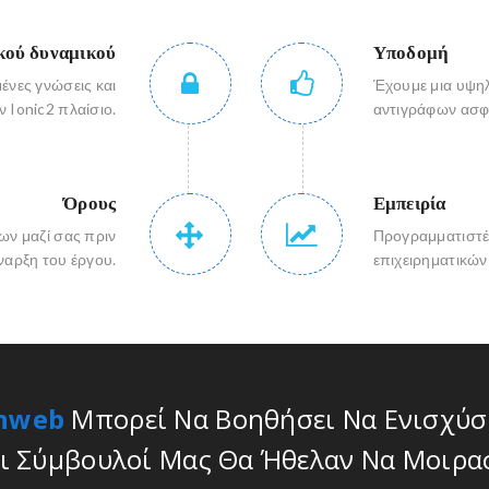
κού δυναμικού
Υποδομή
ένες γνώσεις και
Έχουμε μια υψη
ν Ionic2 πλαίσιο.
αντιγράφων ασφ
Όρους
Εμπειρία
ων μαζί σας πριν
Προγραμματιστές
ναρξη του έργου.
επιχειρηματικών
nweb
Μπορεί Να Βοηθήσει Να Ενισχύσ
Οι Σύμβουλοί Μας Θα Ήθελαν Να Μοιρασ