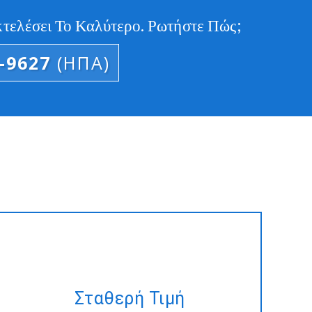
ελέσει Το Καλύτερο. Ρωτήστε Πώς;
4-9627
(ΗΠΑ)
Έχουμε ένα σχέδιο, αλλά δεν
υπάρχει χρόνος για να τα
Σταθερή Τιμή
καταφέρεις; Ας το κάνει για σας