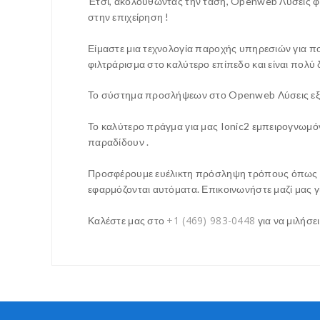
Έτσι, ακολουθώντας την τάση, Openweb Λύσεις φιλ
στην επιχείρηση !
Είμαστε μια τεχνολογία παροχής υπηρεσιών για πο
φιλτράρισμα στο καλύτερο επίπεδο και είναι πολύ
Το σύστημα προσλήψεων στο Openweb Λύσεις εξασφ
Το καλύτερο πράγμα για μας Ionic2 εμπειρογνωμόνω
παραδίδουν .
Προσφέρουμε ευέλικτη πρόσληψη τρόπους όπως μηνι
εφαρμόζονται αυτόματα. Επικοινωνήστε μαζί μας γ
+1 (469) 983-0448
Καλέστε μας στο
για να μιλήσε