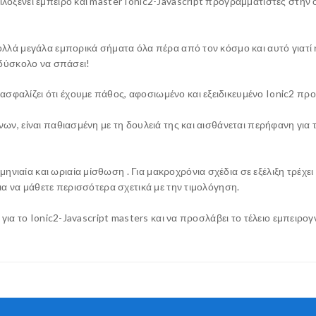
οξενεί έμπειρο και master Ionic2-Javascript προγραμματιστές στην ο
λλά μεγάλα εμπορικά σήματα όλα πέρα από τον κόσμο και αυτό γιατί 
 δύσκολο να σπάσει!
αλίζει ότι έχουμε πάθος, αφοσιωμένο και εξειδικευμένο Ionic2 προ
ν, είναι παθιασμένη με τη δουλειά της και αισθάνεται περήφανη για 
αία και ωριαία μίσθωση . Για μακροχρόνια σχέδια σε εξέλιξη τρέχει
ια να μάθετε περισσότερα σχετικά με την τιμολόγηση.
ι για το Ionic2-Javascript masters και να προσλάβει το τέλειο εμπειρο