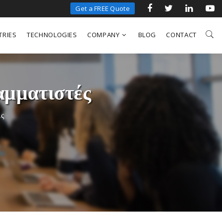
Get a FREE Quote
TRIES
TECHNOLOGIES
COMPANY
BLOG
CONTACT
αμματιστές
ις