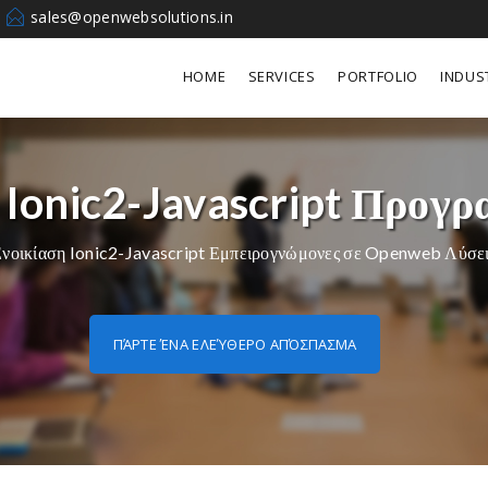
sales@openwebsolutions.in
HOME
SERVICES
PORTFOLIO
INDUS
 Ionic2-Javascript Προγρ
νοικίαση Ionic2-Javascript Εμπειρογνώμονες σε Openweb Λύσε
ΠΆΡΤΕ ΈΝΑ ΕΛΕΎΘΕΡΟ ΑΠΌΣΠΑΣΜΑ