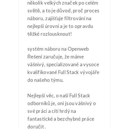
několik velkých značek po celém
světě, a to je důvod, proč proces
náboru, zajišťuje filtrování na
nejlepší úrovni a je to opravdu
těžké rozlousknout!
systém náboru na Openweb
Řešení zaručuje, že máme
vášnivý, specializované a vysoce
kvalifikované Full Stack vývojáře
do našeho týmu.
Nejlepší věc, o naší Full Stack
odborníků je, oni jsou vášnivý o
své práci a cítí hrdý na
fantastické a bezchybné práce
doručit .