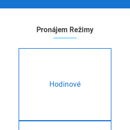
Pronájem Režimy
Najmout odborníka Full Stack
vývojáři na hodinovém základě,
Hodinové
na míru pro splnění vašich
změnu potřebuje.