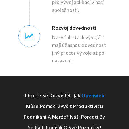
pro vývoj aplikací v naší
společnosti.
Rozvoj dovedností
Naše full stack vývojáři
mají úžasnou dovednost
jiný proces vývoje až po
nasazení.
Chcete Se Dozvědět, Jak
Openweb
Může Pomoci Zvýšit Produktivitu
Podnikání A Marže? Naši Poradci By
Se Rádi Podělili O Své Poznatky!