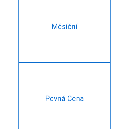
Vzít naše měsíční plán a získat
Měsíční
stejné Full Stack rozvoj služeb
v nejlepším zvýhodněnou cenu!!
Mít plán projektu, ale není čas
Pevná Cena
spravovat? Nechte nás dělat
to pro vás za pevnou cenu!!