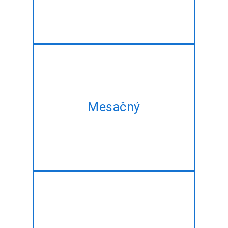
potreby meniť.
Sa náš mesačný plán a získať
rovnaké Flutter App rozvoj
Mesačný
služieb v najlepšom
zvýhodnenú cenu!!
Majú plán projektu, ale nie je