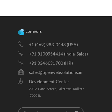
CONTACTS
+1 (469) 983-0448 (USA)
+91 8100954414 (India-Sales)
+91 3346031700 (HR)
sales@openwebsolutions.in
Development Center:
209 A Canal Street, Laketown, Kolkata
-700048