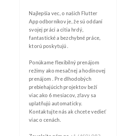
Najlepšia vec, o našich Flutter
App odborníkov je, že sú oddaní
svojej práci a cítia hrdý,
fantastické a bezchybné práce,
ktorú poskytujú .
Ponúkame flexibilný prenájom
režimy ako mesačnej a hodinovej
prenájom . Pre dlhodobých
prebiehajúcich projektov beží
viac ako 6 mesiacov, zľavy sa
uplatňujú automaticky.
Kontaktujte nás ak chcete vedieť
viac o cenách.