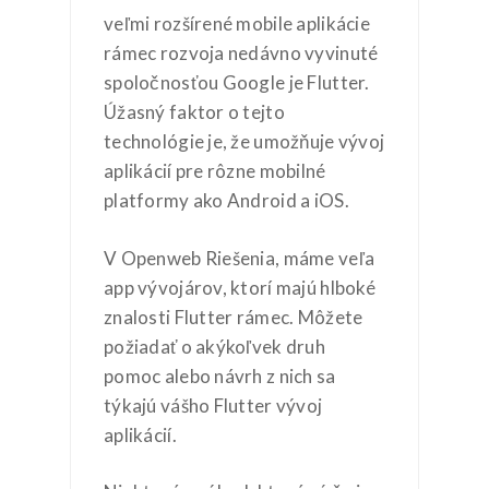
veľmi rozšírené mobile aplikácie
rámec rozvoja nedávno vyvinuté
spoločnosťou Google je Flutter.
Úžasný faktor o tejto
technológie je, že umožňuje vývoj
aplikácií pre rôzne mobilné
platformy ako Android a iOS.
V Openweb Riešenia, máme veľa
app vývojárov, ktorí majú hlboké
znalosti Flutter rámec. Môžete
požiadať o akýkoľvek druh
pomoc alebo návrh z nich sa
týkajú vášho Flutter vývoj
aplikácií.