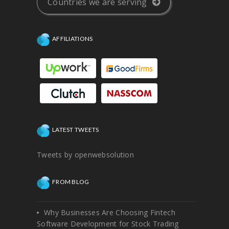
Countries we are serving
AFFILIATIONS
LATEST TWEETS
Tweets by openwebsolution
FROM BLOG
Why Businesses Are Choosing Fintech
Software Development for Stock Trading