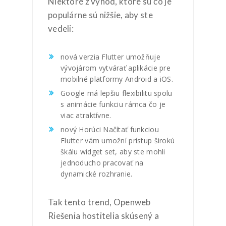
Niektoré z výhod, ktoré sú čo je
populárne sú nižšie, aby ste
vedeli:
nová verzia Flutter umožňuje
vývojárom vytvárať aplikácie pre
mobilné platformy Android a iOS.
Google má lepšiu flexibilitu spolu
s animácie funkciu rámca čo je
viac atraktívne.
nový Horúci Načítať funkciou
Flutter vám umožní prístup širokú
škálu widget set, aby ste mohli
jednoducho pracovať na
dynamické rozhranie.
Tak tento trend, Openweb
Riešenia hostitelia skúsený a