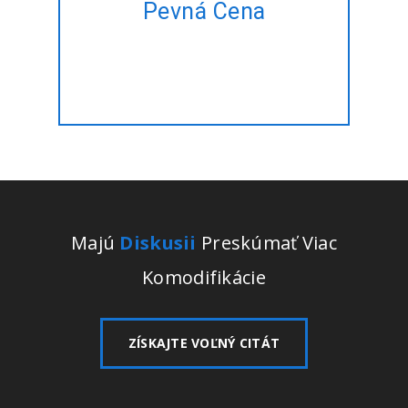
Pevná Cena
čas na správu? Dovoľte nám,
aby to pre vás za pevnú cenu!!
Majú
Diskusii
Preskúmať Viac
Komodifikácie
ZÍSKAJTE VOĽNÝ CITÁT