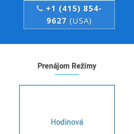
+1 (415) 854-
9627
(USA)
Prenájom Režimy
Prenájom expert Flutter App
vývojári na hodinovom základe
Hodinová
šité na mieru spĺňajú vaše