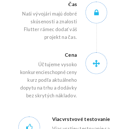
Čas
Naši vývojári majú dobré
skúsenosti a znalosti
Flutter rámec dodať váš
projekt na čas.
Cena
Účtujeme vysoko
konkurencieschopné ceny
kurz podľa aktuálneho
dopytu na trhu a dodávky
bez skrytých nákladov.
Viacvrstvové testovanie
Viac vrstiev testovanie sa