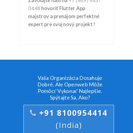
+1 (469) 983-
Zavolajte nám na
0448
hovoriť Flutter App
majstrov a prenájom perfektné
expert pre svoj nový projekt !
Vaša Organizácia Dosahuje
Dobré. Ale Openweb Môže
Pomôcť Vykonať Najlepšie.
Spýtajte Sa, Ako?
+91 8100954414
(India)