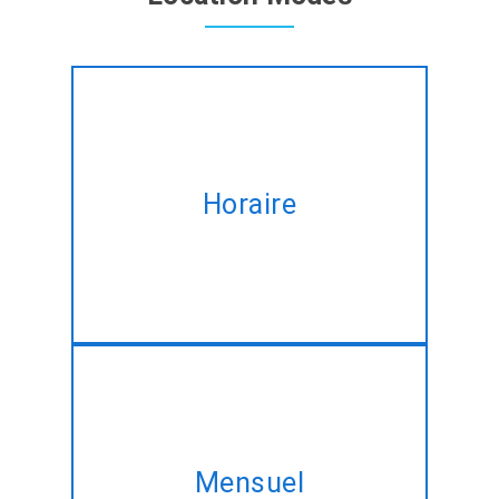
Location d'experts Drupal
développeurs sur une base
Horaire
horaire sur mesure pour
répondre à votre modifiant
besoins.
Prendre notre plan mensuel et
d'acquérir le même Drupal
Mensuel