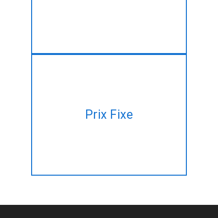
développement du service au
meilleur prix!!
Avoir un plan de projet, mais
pas de temps à gérer? Laissez-
Prix Fixe
nous le faire pour vous à un
prix fixe!!