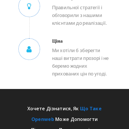
Правильної стратегії і
обговорили з нашими
клієнтами до реалізації.
Ціна
Ми хотіли б зберегти
наші витрати прозорі і не
беремо жодних
прихованих цін по угоді.
Хочете Дізнатися, Як
Що Таке
Openweb
Може Допомогти