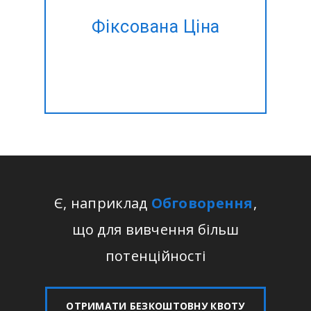
часу, щоб управляти?
Фіксована Ціна
Давайте зробимо це для вас
за фіксованою ціною!!
Є, наприклад
Обговорення
,
що для вивчення більш
потенційності
ОТРИМАТИ БЕЗКОШТОВНУ КВОТУ