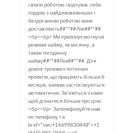
своєю роботою і відчуває себе
гордою з найдивовижніших і
бездоганною роботою вони
доставляють##**##Лок##**##.
<бр><бр> Ми пропонуємо гнучкі
режими найму, як місячну, а
також погодинну
найму##**##Лок##**##. Для
довгострокових поточних
проектів, що працюють більше 6
місяців, знижки застосовуються
автоматично. Зв'яжіться з нами
щоб дізнатися більше про ціни.
<бр><бр> Зателефонуйте нам
по телефону <а
href="тел:+14699830448">+1
(469) 983-0448, щоб