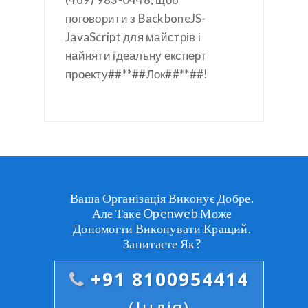
поговорити з BackboneJS-
JavaScript для майстрів і
найняти ідеальну експерт
проекту##**##Лок##**##!
Ваша Організація Виконує Добре.
Але Таке Openweb Може
Допомогти Виконувати Кращий.
Запитаєте Як?
+91 8100954414
(Індія)