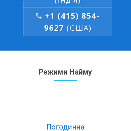
+1 (415) 854-
9627
(США)
Режими Найму
Експерт по оренді
BackboneJS-Javascript
Погодинна
розробники на погодинній