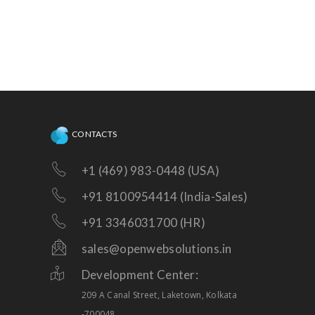
CONTACTS
+1 (469) 983-0448 (USA)
+91 8100954414 (India-Sales)
+91 3346031700 (HR)
sales@openwebsolutions.in
Development Center:
209 A Canal Street, Laketown, Kolkata
-700048