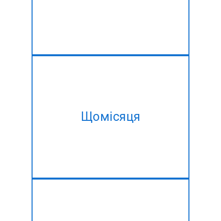
основі, адаптовані для
задоволення потреб у зміні.
Взяти наш місячний план і
придбати один і той ж # # #
Щомісяця
@ @ @ # # розвитку# в
кращому знижкою!!
Є план проекту, але немає