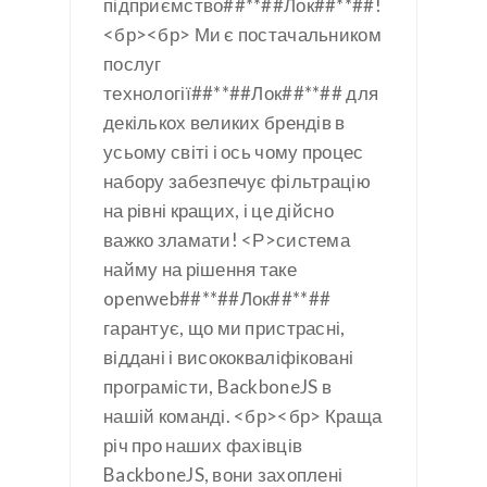
підприємство##**##Лок##**##!
<бр><бр> Ми є постачальником
послуг
технології##**##Лок##**## для
декількох великих брендів в
усьому світі і ось чому процес
набору забезпечує фільтрацію
на рівні кращих, і це дійсно
важко зламати!
<Р>система
найму на рішення таке
openweb##**##Лок##**##
гарантує, що ми пристрасні,
віддані і висококваліфіковані
програмісти, BackboneJS в
нашій команді. <бр><бр> Краща
річ про наших фахівців
BackboneJS, вони захоплені