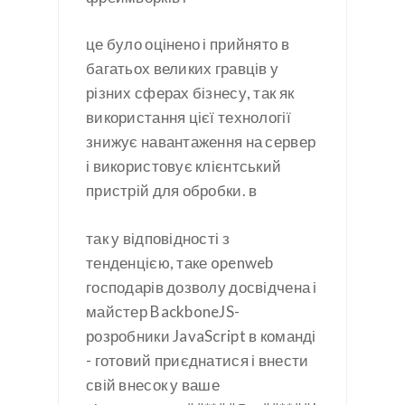
це було оцінено і прийнято в
багатьох великих гравців у
різних сферах бізнесу, так як
використання цієї технології
знижує навантаження на сервер
і використовує клієнтський
пристрій для обробки. в
так у відповідності з
тенденцією, таке openweb
господарів дозволу досвідчена і
майстер BackboneJS-
розробники JavaScript в команді
- готовий приєднатися і внести
свій внесок у ваше