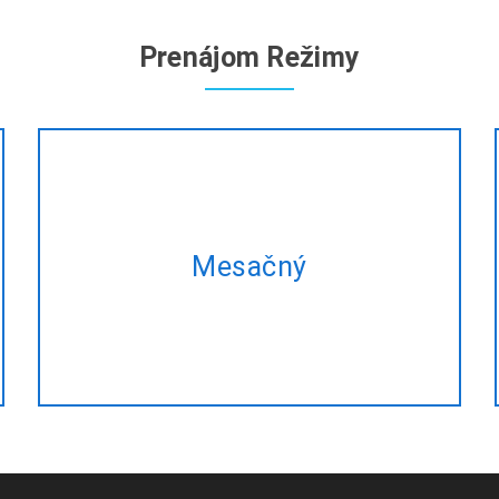
Prenájom Režimy
Sa náš mesačný plán a získať
Mesačný
rovnaké ASP.net rozvoj služieb v
najlepšom zvýhodnenú cenu!!