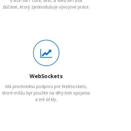
V ASP.NET core, MVC a Web API boli
zlúčené, ktorý zjednodušuje vývojové práce.
WebSockets
Má prvotriednu podporu pre WebSockets,
ktoré môžu byť použité na dlhý beh spojenia
a iné účely.