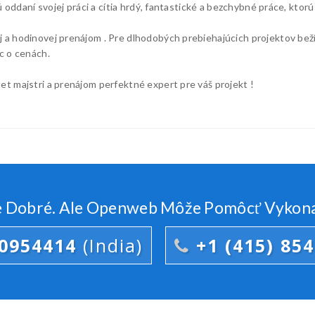
ú oddaní svojej práci a cítia hrdý, fantastické a bezchybné práce, ktorú
a hodinovej prenájom . Pre dlhodobých prebiehajúcich projektov beží 
c o cenách.
et majstri a prenájom perfektné expert pre váš projekt !
 Dobré. Ale Openweb Môže Pomôcť Vykonať 
00954414
(India)
+1 (415) 85