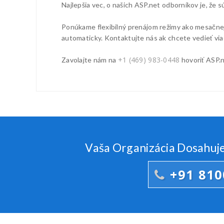
Najlepšia vec, o našich ASP.net odborníkov je, že s
Ponúkame flexibilný prenájom režimy ako mesačnej 
automaticky. Kontaktujte nás ak chcete vedieť via
+1 (469) 983-0448
Zavolajte nám na
hovoriť ASP.n
Vaša Organizácia Dosahuje
+91 81