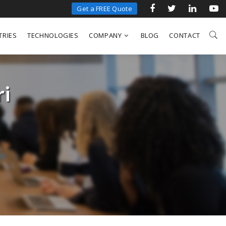
Get a FREE Quote
TRIES
TECHNOLOGIES
COMPANY
BLOG
CONTACT
ri