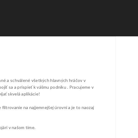
šané a schválené všetkých hlavných hráčov v
jiť sa a prispieť k vášmu podniku . Pracujeme v
jať skvelá aplikácie!
iltrovanie na najjemnejšej úrovni a je to naozaj
jári v našom tíme.