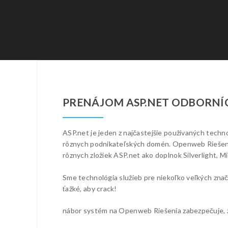
PRENÁJOM ASP.NET ODBORNÍC
ASP.net je jeden z najčastejšie používaných techn
rôznych podnikateľských domén. Openweb Riešenia h
rôznych zložiek ASP.net ako doplnok Silverlight, M
Sme technológia služieb pre niekoľko veľkých znači
ťažké, aby crack!
nábor systém na Openweb Riešenia zabezpečuje, že