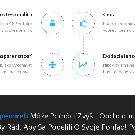
rofesionalita
Cena
li na ASP.net pre
Budete informova
ko profesionálny.
vopred, bez skry
nsparentnosť
Dodacia leho
ob, ako vykonávať
Nikdy by sme nem
pevne nasledovať.
bude dodaný vča
penweb
Môže Pomôcť Zvýšiť Obchodnú 
y Rád, Aby Sa Podelili O Svoje Pohľad!