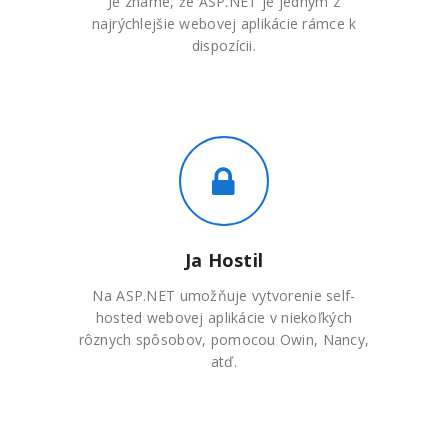
Je známe, že ASP.NET je jedným z
najrýchlejšie webovej aplikácie rámce k
dispozícii.
Ja Hostil
Na ASP.NET umožňuje vytvorenie self-
hosted webovej aplikácie v niekoľkých
rôznych spôsobov, pomocou Owin, Nancy,
atď.