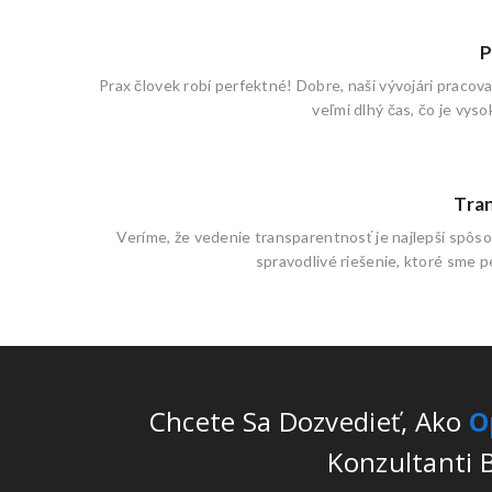
P
Prax človek robí perfektné! Dobre, naši vývojári pracova
veľmi dlhý čas, čo je vyso
Tra
Veríme, že vedenie transparentnosť je najlepší spôs
spravodlivé riešenie, ktoré sme 
Chcete Sa Dozvedieť, Ako
O
Konzultanti B