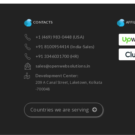
CONTACTS
AFFI
+1 (469) 983-0448 (USA)
+91 8100954414 (India-Sales)
+91 3346031700 (HR)
sales@openwebsolutions.in
Development Center:
209 A Canal Street, Laketown, Kolkata
-700048
Countries we are serving