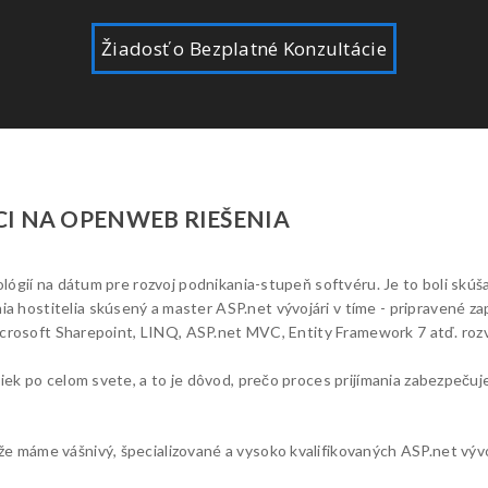
Žiadosť o Bezplatné Konzultácie
I NA OPENWEB RIEŠENIA
ológií na dátum pre rozvoj podnikania-stupeň softvéru. Je to boli skú
ostitelia skúsený a master ASP.net vývojári v tíme - pripravené zapo
icrosoft Sharepoint, LINQ, ASP.net MVC, Entity Framework 7 atď. rozví
ek po celom svete, a to je dôvod, prečo proces prijímania zabezpečuje f
 máme vášnivý, špecializované a vysoko kvalifikovaných ASP.net vývo