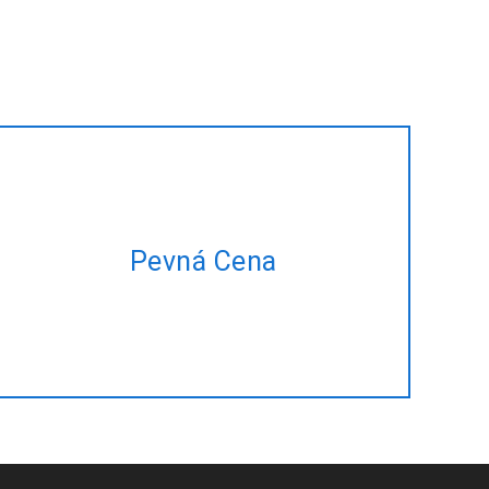
Majú plán projektu, ale nie je čas na
Pevná Cena
správu? Dovoľte nám, aby to pre vás
za pevnú cenu!!