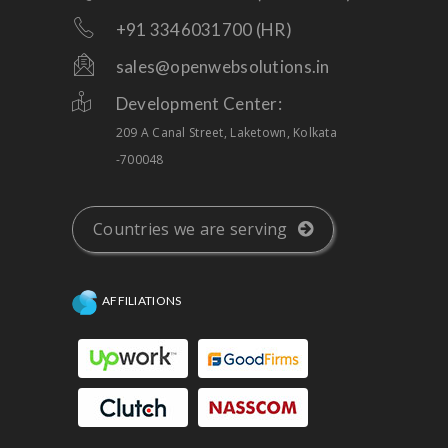
+91 3346031700 (HR)
sales@openwebsolutions.in
Development Center:
209 A Canal Street, Laketown, Kolkata
-700048
Countries we are serving
AFFILIATIONS