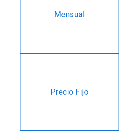
adquieren la misma Android
Mensual
App servicio de desarrollo, en
el mejor de tasa de
descuento!!
Tener un plan de proyecto,
pero no hay tiempo para
Precio Fijo
administrar? Deje que nosotros
lo hagamos por usted, a un
precio fijo!!