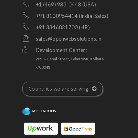
+1 (469) 983-0448 (USA)
+91 8100954414 (India-Sales)
+91 3346031700 (HR)
sales@openwebsolutions.in
Development Center:
209 A Canal Street, Laketown, Kolkata
-700048
Countries we are serving
AFFILIATIONS