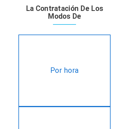
La Contratación De Los
Modos De
Contratar a expertos Android
App desarrolladores en base
Por hora
horaria adaptada a cumplir su
alteración necesidades.
Tomar nuestro plan mensual y