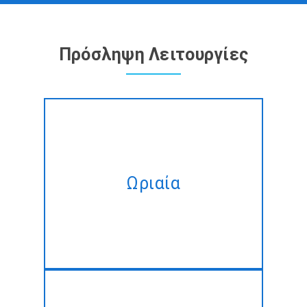
Πρόσληψη Λειτουργίες
Μίσθωση εμπειρογνωμόνων
Android App Technology
προγραμματιστές σε ωριαία
Ωριαία
βάση, που προσαρμόζονται
για να εκπληρώσει σας
αλλάζοντας ανάγκες.