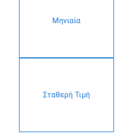
Μας το μηνιαίο πρόγραμμα
και να αποκτήσουν το ίδιο
Μηνιαία
Android App Technology
ανάπτυξης, υπηρεσία με την
καλύτερη έκπτωση!!
Έχουμε ένα σχέδιο, αλλά δεν
υπάρχει χρόνος για να τα
Σταθερή Τιμή
καταφέρεις; Ας το κάνει για
σας σε μια σταθερή τιμή!!