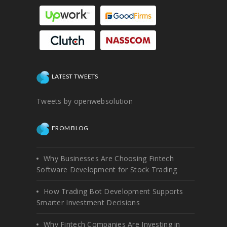
LATEST TWEETS
Tweets by openwebsolution
FROM BLOG
Why Businesses Are Choosing Fintech
Software Development for Stock Trading
How Trading Bot Development Supports
Smarter Investment Decisions
Why Fintech Companies Are Investing in