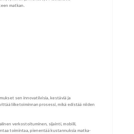
lkeen matkan.
ukset sen innovatiivisia, kestäviä ja
ittää liiketoiminnan prosessi, mikä edistää niiden
inen verkostoituminen, sijainti, mobiili,
arantaa toimintaa, pienentää kustannuksia matka-