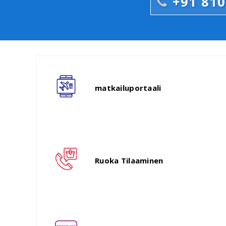
+91 81
matkailuportaali
Ruoka Tilaaminen