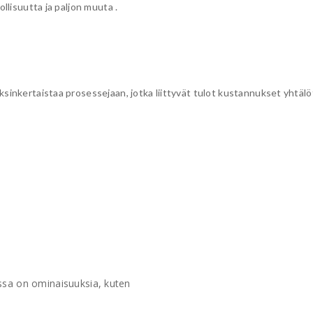
ollisuutta ja paljon muuta .
sinkertaistaa prosessejaan, jotka liittyvät tulot kustannukset yhtälöt 
sa on ominaisuuksia, kuten