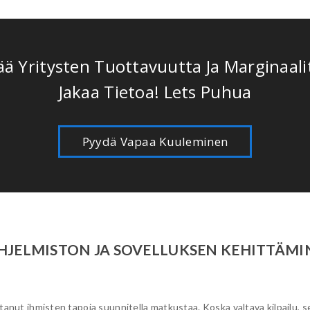
ä Yritysten Tuottavuutta Ja Marginaalit
Jakaa Tietoa! Lets Puhua
Pyydä Vapaa Kuuleminen
HJELMISTON JA SOVELLUKSEN KEHITTÄM
stanut ihmisten tapoja suunnitella matkustaa. Koska valtava kilpailu, 