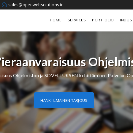
sales@openwebsolutions.in
HOME
SERVICES
PORTFOLIO
INDUS
ieraanvaraisuus Ohjelmi
aisuus Ohjelmiston ja SOVELLUKSEN kehittäminen Palvelun O
HANKI ILMAINEN TARJOUS