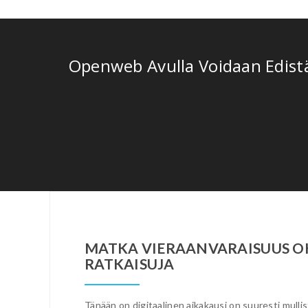
Openweb Avulla Voidaan Edistä
MATKA VIERAANVARAISUUS O
RATKAISUJA
Tänään on digitaalinen aikakausi on suuresti mulli