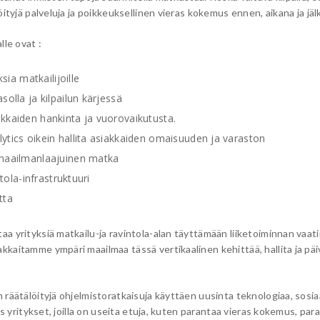
öityjä palveluja ja poikkeuksellinen vieras kokemus ennen, aikana ja jä
lle ovat :
a matkailijoille
olla ja kilpailun kärjessä
kkaiden hankinta ja vuorovaikutusta.
ytics oikein hallita asiakkaiden omaisuuden ja varaston
 maailmanlaajuinen matka
tola-infrastruktuuri
tta
a yrityksiä matkailu-ja ravintola-alan täyttämään liiketoiminnan vaatim
kaitamme ympäri maailmaa tässä vertikaalinen kehittää, hallita ja päiv
räätälöityjä ohjelmistoratkaisuja käyttäen uusinta teknologiaa, sosiaal
uus yritykset, joilla on useita etuja, kuten parantaa vieras kokemus, p