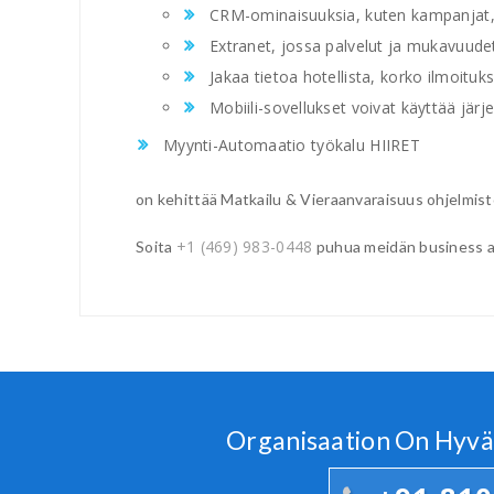
CRM-ominaisuuksia, kuten kampanjat, k
Extranet, jossa palvelut ja mukavuudet, 
Jakaa tietoa hotellista, korko ilmoitu
Mobiili-sovellukset voivat käyttää järje
Myynti-Automaatio työkalu HIIRET
on kehittää Matkailu & Vieraanvaraisuus ohjelmisto 
+1 (469) 983-0448
Soita
puhua meidän business anal
Organisaation On Hyvä 