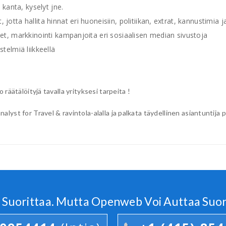
anta, kyselyt jne.
jotta hallita hinnat eri huoneisiin, politiikan, extrat, kannustimia 
kset, markkinointi kampanjoita eri sosiaalisen median sivustoja
stelmiä liikkeellä
räätälöityjä tavalla yrityksesi tarpeita !
yst for Travel & ravintola-alalla ja palkata täydellinen asiantuntija pr
Suorittaa. Mutta Openweb Voi Auttaa Suori