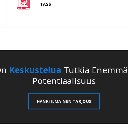
varausjärjestelmät, jotka ovat GDS
p
TASS
integraatio Amadeus, Travelport, jne.
k
S
On
Keskustelua
Tutkia Enemm
Potentiaalisuus
HANKI ILMAINEN TARJOUS