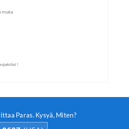
ja muita
ojektiisi !
ttaa Paras. Kysyä, Miten?