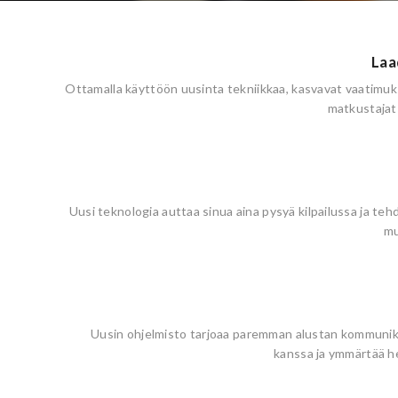
Laa
Ottamalla käyttöön uusinta tekniikkaa, kasvavat vaatimuk
matkustajat
Uusi teknologia auttaa sinua aina pysyä kilpailussa ja te
mu
Uusin ohjelmisto tarjoaa paremman alustan kommunik
kanssa ja ymmärtää he