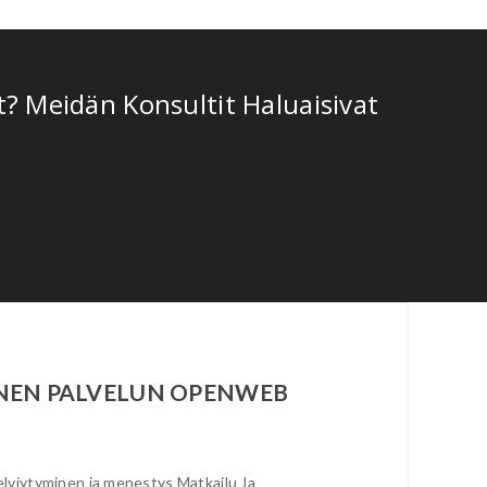
? Meidän Konsultit Haluaisivat
INEN PALVELUN OPENWEB
selviytyminen ja menestys Matkailu Ja