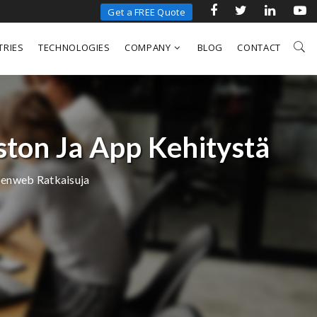
Get a FREE Quote
TRIES
TECHNOLOGIES
COMPANY
BLOG
CONTACT
ston Ja App Kehitystä
penweb Ratkaisuja