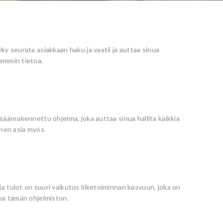
ky seurata asiakkaan haku ja vaatii ja auttaa sinua
emmin tietoa.
säänrakennettu ohjelma, joka auttaa sinua hallita kaikkia
inen asia myös.
 tulot on suuri vaikutus liiketoiminnan kasvuun, joka on
ea tämän ohjelmiston.