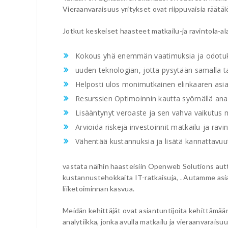
Vieraanvaraisuus yritykset ovat riippuvaisia räätäl
Jotkut keskeiset haasteet matkailu-ja ravintola-ala
Kokous yhä enemmän vaatimuksia ja odotuksi
uuden teknologian, jotta pysytään samalla tas
Helposti ulos monimutkainen elinkaaren asia
Resurssien Optimoinnin kautta syömällä anal
Lisääntynyt veroaste ja sen vahva vaikutus
Arvioida riskejä investoinnit matkailu-ja ravin
Vähentää kustannuksia ja lisätä kannattavuu
vastata näihin haasteisiin Openweb Solutions autta
kustannustehokkaita IT-ratkaisuja, . Autamme asiak
liiketoiminnan kasvua.
Meidän kehittäjät ovat asiantuntijoita kehittämään 
analytiikka, jonka avulla matkailu ja vieraanvarais