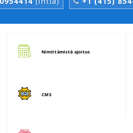
00954414
(Intia)
+1 (415) 85
Meidän mukautettuja online-matka-
K
portaaleja kehitetään agent ja
O
Nimittämistä ajoitus
agencyâ porrastettu pääsy, keski-
k
varausjärjestelmä, jne.
Uusin ruoka tilausjärjestelmä luo
T
foorumi: self-service, jotta
CMS
sijoittaminen kioskeja.
(
s
Kehitämme automaattisia keski-
M