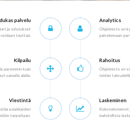
dukas palvelu
Analytics
set ja odotukset
Ohjelmisto on ky
 voidaan täyttää.
palvelemaan par
Kilpailu
Rahoitus
hdä paremmin kuin
Ohjelmisto on si
ut samalla alalla.
teidän taloudell
Viestintä
Laskeminen
oida asiakkaiden
Kokonaismenot ja
idän tarpeitaan.
mahdollista lask