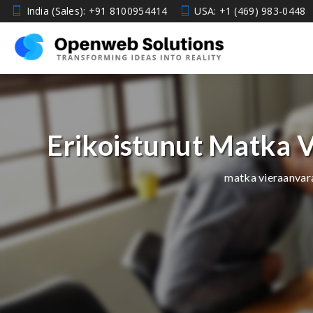
travel-hospitality
India (Sales): +91 8100954414
USA: +1 (469) 983-0448
Erikoistunut Matka V
matka vieraanvar