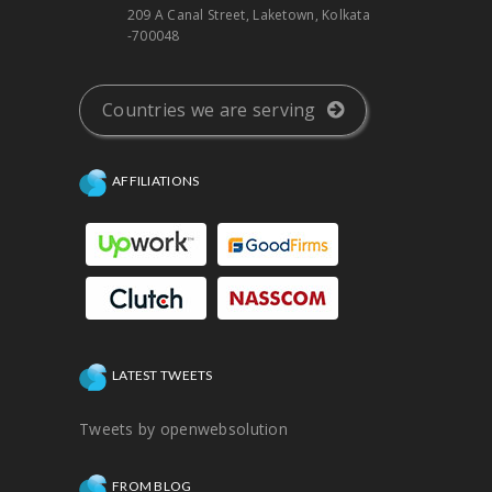
209 A Canal Street, Laketown, Kolkata
-700048
Countries we are serving
AFFILIATIONS
LATEST TWEETS
Tweets by openwebsolution
FROM BLOG