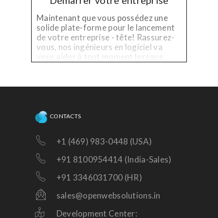
Démarrer votre entreprise
Maintenant que vous possédez une
solide plate-forme pour le lancement
de votre entreprise - tête! Rassurez-
vous, nos ingénieurs en logiciel va
vous aider à tout moment lorsque
vous avez besoin d'aide technique sur
la plate-forme existante, ou besoin
d'améliorations!
CONTACTS
+1 (469) 983-0448 (USA)
+91 8100954414 (India-Sales)
+91 3346031700 (HR)
sales@openwebsolutions.in
Development Center: