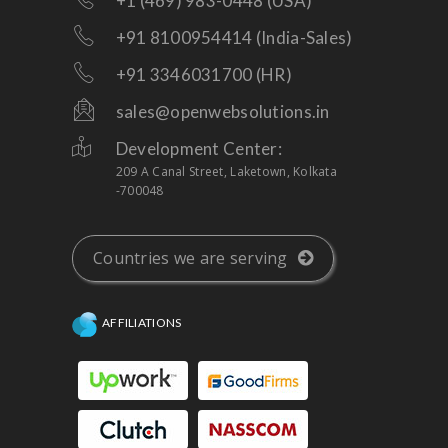
+1 (469) 983-0448 (USA)
+91 8100954414 (India-Sales)
+91 3346031700 (HR)
sales@openwebsolutions.in
Development Center:
209 A Canal Street, Laketown, Kolkata
-700048
Countries we are serving
AFFILIATIONS