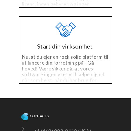
licens, ingen gebyrer, og ingen
problemer.
Start din virksomhed
Nu, at du ejer en rock solid platform til
at lancere din forretning på - Gå
hoved! Være sikker på, at vores
software ingeniører vil hjælpe dig ud
når som helst, når du har brug for
teknisk hjælp på den eksisterende
platform, eller har brug for
forbedringer!
CONTACTS