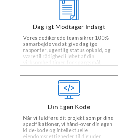
Dagligt Modtager Indsigt
Vores dedikerede team sikrer 100%
samarbejde ved at give daglige
rapporter, ugentlig status opkald, og
være til rådighed i løbet af din
virksomhed timer for spørgsmål,
kommentarer eller bekymringer.
Din Egen Kode
Når vi fuldføre dit projekt som pr dine
specifikationer, vi hånd-over din egen
kilde-kode og intellektuelle
ejendomsrettigheder til dig uden