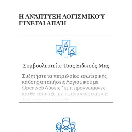
Η ΑΝΆΠΤΥΞΗ ΛΟΓΙΣΜΙΚΟΎ
ΓΊΝΕΤΑΙ ΑΠΛΉ
Συμβουλευτείτε Τους Ειδικούς Μας
Συζητήστε τα πετρελαίου εσωτερικής
καύσης απαιτήσεις Λογισμικού με
Openweb Λύσεις " εμπειρογνώμονες
και θα ταιριάζει με τις ανάγκες σας για
λογισμικό με ελεγχθεί
προγραμματιστές έχουν επιλεγεί για
την εξειδικευμένη τεχνολογία και
εμπειρία στον κλάδο.