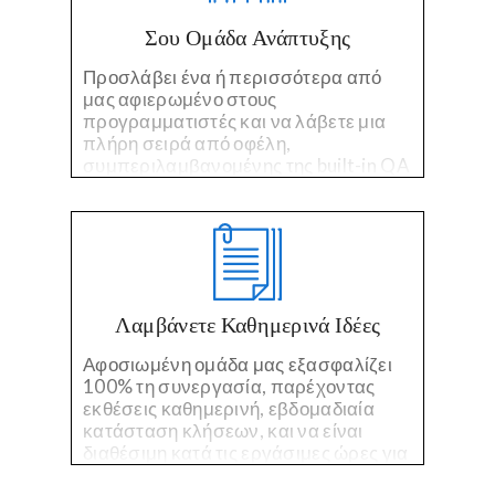
Σου Ομάδα Ανάπτυξης
Προσλάβει ένα ή περισσότερα από
μας αφιερωμένο στους
προγραμματιστές και να λάβετε μια
πλήρη σειρά από οφέλη,
συμπεριλαμβανομένης της built-in QA
και on-time, on-budget project
management.
Λαμβάνετε Καθημερινά Ιδέες
Αφοσιωμένη ομάδα μας εξασφαλίζει
100% τη συνεργασία, παρέχοντας
εκθέσεις καθημερινή, εβδομαδιαία
κατάσταση κλήσεων, και να είναι
διαθέσιμη κατά τις εργάσιμες ώρες για
ερωτήσεις, σχόλια, ή ανησυχίες.