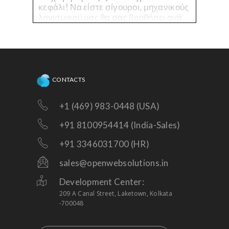
κεφάλι! Να είστε σίγουροι, μηχανικούς
λογισμικού μας θα σας βοηθήσει ανά
πάσα στιγμή όταν χρειάζεστε τεχνική
βοήθεια σχετικά με την υπάρχουσα
πλατφόρμα, ή χρειάζονται βελτιώσεις!
CONTACTS
+1 (469) 983-0448 (USA)
+91 8100954414 (India-Sales)
+91 3346031700 (HR)
sales@openwebsolutions.in
Development Center:
209 A Canal Street, Laketown, Kolkata
-700048