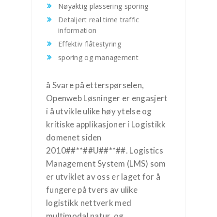
Nøyaktig plassering sporing
Detaljert real time traffic
information
Effektiv flåtestyring
sporing og management
å Svare på etterspørselen,
Openweb Løsninger er engasjert
i å utvikle ulike høy ytelse og
kritiske applikasjoner i Logistikk
domenet siden
2010##**##U##**##. Logistics
Management System (LMS) som
er utviklet av oss er laget for å
fungere på tvers av ulike
logistikk nettverk med
multimodal natur, og