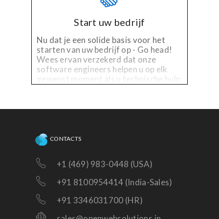
Start uw bedrijf
Nu dat je een solide basis voor het
starten van uw bedrijf op - Go head!
Wees ervan verzekerd dat onze
software engineers helpen u op elk
gewenst moment als u technische hulp
nodig hebt op het bestaande platform,
of de behoefte aan verbeteringen!
CONTACTS
+1 (469) 983-0448 (USA)
+91 8100954414 (India-Sales)
+91 3346031700 (HR)
sales@openwebsolutions.in