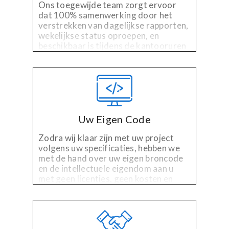
Ons toegewijde team zorgt ervoor
dat 100% samenwerking door het
verstrekken van dagelijkse rapporten,
wekelijkse status oproepen, en
beschikbaar is tijdens de kantooruren
voor vragen, opmerkingen of
problemen.
Uw Eigen Code
Zodra wij klaar zijn met uw project
volgens uw specificaties, hebben we
met de hand over uw eigen broncode
en de intellectuele eigendom aan u
met geen licenties, geen kosten en
geen gedoe.