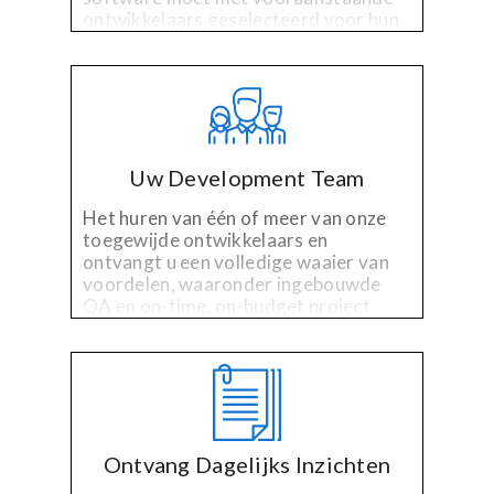
ontwikkelaars geselecteerd voor hun
gespecialiseerde technologie en
ervaring in de industrie.
Uw Development Team
Het huren van één of meer van onze
toegewijde ontwikkelaars en
ontvangt u een volledige waaier van
voordelen, waaronder ingebouwde
QA en on-time, on-budget project
management.
Ontvang Dagelijks Inzichten