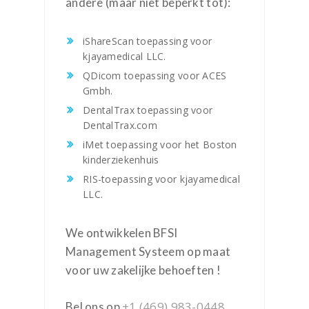
andere (maar niet beperkt tot):
iShareScan toepassing voor
kjayamedical LLC.
QDicom toepassing voor ACES
Gmbh.
DentalTrax toepassing voor
DentalTrax.com
iMet toepassing voor het Boston
kinderziekenhuis
RIS-toepassing voor kjayamedical
LLC.
We ontwikkelen BFSI
Management Systeem op maat
voor uw zakelijke behoeften !
+1 (469) 983-0448
Bel ons op