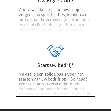
Uw Eigen Code
Zodra wij klaar zijn met uw project
volgens uw specificaties, hebben we
met de hand over uw eigen broncode
en de intellectuele eigendom aan u
met geen licenties, geen kosten en
geen gedoe.
Start uw bedrijf
Nu dat je een solide basis voor het
starten van uw bedrijf op - Go head!
Wees ervan verzekerd dat onze
software engineers helpen u op elk
gewenst moment als u technische hulp
nodig hebt op het bestaande platform,
of de behoefte aan verbeteringen!