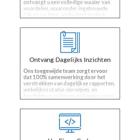
ontvangt u een volledige waaier van
voordelen, waaronder ingebouwde
QA en on-time, on-budget project
management.
Ontvang Dagelijks Inzichten
Ons toegewijde team zorgt ervoor
dat 100% samenwerking door het
verstrekken van dagelijkse rapporten,
wekelijkse status oproepen, en
beschikbaar is tijdens de kantooruren
voor vragen, opmerkingen of
problemen.