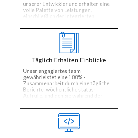
unserer Entwickler und erhalten eine
volle Palette von Leistungen,
einschließlich der integrierten
Qualitätssicherung und on-time, on-
budget-Projekt-management.
Täglich Erhalten Einblicke
Unser engagiertes team
gewährleistet eine 100% -
Zusammenarbeit durch eine tägliche
Berichte, wöchentliche status-
Aufrufe, und den Sie während der
Geschäftszeiten für Fragen,
Kommentare oder Bedenken.