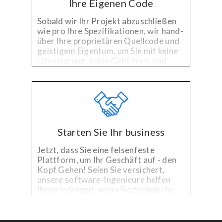
Ihre Eigenen Code
Sobald wir Ihr Projekt abzuschließen
wie pro Ihre Spezifikationen, wir hand-
über Ihre proprietären Quellcode und
geistigem Eigentum, um Sie mit keine
Lizenzierung, keine Gebühren, und
keine Probleme.
Starten Sie Ihr business
Jetzt, dass Sie eine felsenfeste
Plattform, um Ihr Geschäft auf - den
Kopf Gehen! Seien Sie versichert,
unsere software-Ingenieure helfen
Ihnen jederzeit, wenn Sie technische
Unterstützung benötigen, auf der
bestehenden Plattform, oder müssen
Verbesserungen!