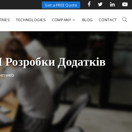
Get a FREE Quote
TRIES
TECHNOLOGIES
COMPANY
BLOG
CONTACT
І Розробки Додатків
openweb