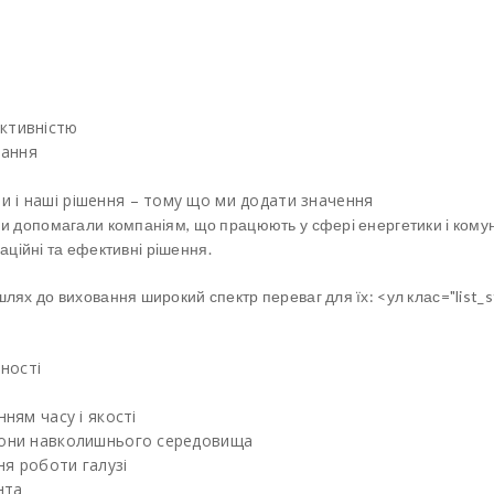
ективністю
вання
и і наші рішення – тому що ми додати значення
ми допомагали компаніям, що працюють у сфері енергетики і комун
ваційні та ефективні рішення.
шлях до виховання широкий спектр переваг для їх:
<ул клас="list_s
ності
нням часу і якості
орони навколишнього середовища
ня роботи галузі
нта