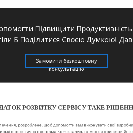
помогти Підвищити Продуктивність Б
тіли Б Поділитися Своєю Думкою! Да
Замовити безкоштовну
консультацію
 ДОДАТОК РОЗВИТКУ СЕРВІСУ ТАКЕ РІШЕ
печення, розроблене, щоб допомогти вам виконувати свої виробни
ицькі енергетична програма
<р>як галузь готується принести його