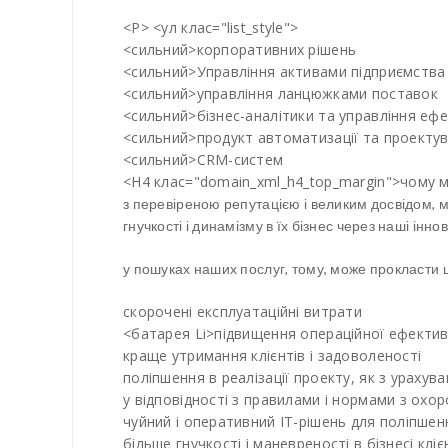
<Р> <ул клас="list_style">
<сильний>корпоративних рішень
<сильний>Управління активами підприємства
<сильний>управління ланцюжками поставок
<сильний>бізнес-аналітики та управління еф
<сильний>продукт автоматизації та проекту
<сильний>CRM-систем
<Н4 клас="domain_xml_h4_top_margin">чому м
з перевіреною репутацією і великим досвідом, 
гнучкості і динамізму в їх бізнес через наші інно
у пошуках наших послуг, тому, може прокласти 
скорочені експлуатаційні витрати
<батарея Li>підвищення операційної ефектив
краще утримання клієнтів і задоволеності
поліпшення в реалізації проекту, як з урахува
у відповідності з правилами і нормами з ох
чуйний і оперативний ІТ-рішень для поліпшен
більше гнучкості і маневреності в бізнесі кліє