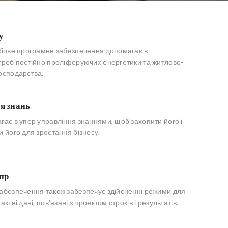
у
жбове програмне забезпечення допомагає в
треб постійно проліферуючих енергетики та житлово-
осподарства.
я знань
гає в упор управління знаннями, щоб захопити його і
 його для зростання бізнесу.
пр
абезпечення також забезпечує здійсненні режими для
ктні дані, пов'язані з проектом строків і результатів.