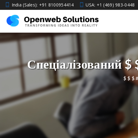
energy-utility
India (Sales): +91 8100954414
USA: +1 (469) 983-0448
Спеціалізований $ 
$ $ $ 