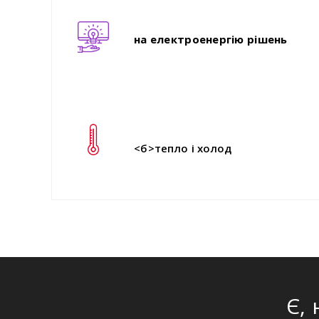
на електроенергію рішень
<б>тепло і холод
Є,