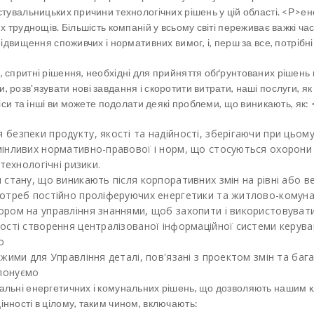
стувальницьких причини технологічних рішень у цій області.
<Р>ене
х труднощів. Більшість компаній у всьому світі переживає важкі ча
ідвищення споживчих і нормативних вимог, і, перш за все, потрібні 
 спритні рішення, необхідні для прийняття обґрунтованих рішень 
 розв'язувати нові завдання і скоротити витрати, наші послуги, 
віси та інші ви можете подолати деякі проблеми, що виникають, як:
<
безпеки продукту, якості та надійності, зберігаючи при цьому
мінливих нормативно-правової і норм, що стосуються охорон
технологічні ризики.
 стану, що виникають після корпоративних змін на рівні або в
 потреб постійно проліферуючих енергетики та житлово-комун
ором на управління знаннями, щоб захопити і використовувати
ності створення централізованої інформаційної системи керув
о
жими для Управління деталі, пов'язані з проектом змін та бага
понуємо
льні енергетичних і комунальних рішень, що дозволяють нашим кліє
нності в цілому, таким чином, включають: