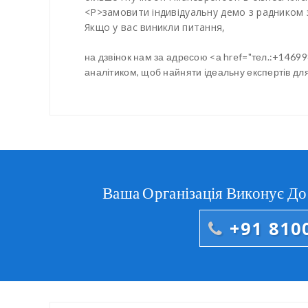
<Р>замовити індивідуальну демо з радником
Якщо у вас виникли питання,
на дзвінок нам за адресою <а href="тел.:+1469
аналітиком, щоб найняти ідеальну експертів д
Ваша Організація Виконує Д
+91 810