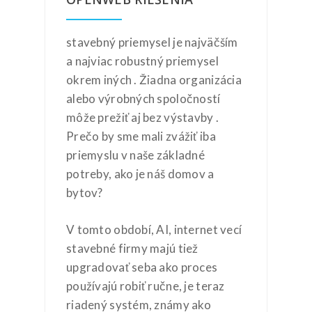
stavebný priemysel je najväčším
a najviac robustný priemysel
okrem iných . Žiadna organizácia
alebo výrobných spoločností
môže prežiť aj bez výstavby .
Prečo by sme mali zvážiť iba
priemyslu v naše základné
potreby, ako je náš domov a
bytov?
V tomto období, AI, internet vecí
stavebné firmy majú tiež
upgradovať seba ako proces
používajú robiť ručne, je teraz
riadený systém, známy ako