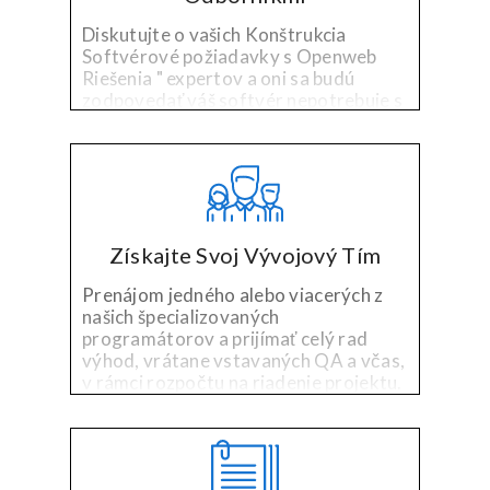
Diskutujte o vašich Konštrukcia
Softvérové požiadavky s Openweb
Riešenia " expertov a oni sa budú
zodpovedať váš softvér nepotrebuje s
vetted vývojári vybrané pre svoje
špecializované technológie a
priemyslu skúsenosti.
Získajte Svoj Vývojový Tím
Prenájom jedného alebo viacerých z
našich špecializovaných
programátorov a prijímať celý rad
výhod, vrátane vstavaných QA a včas,
v rámci rozpočtu na riadenie projektu.