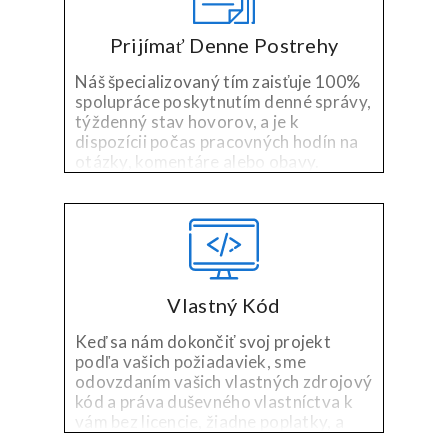
Prijímať Denne Postrehy
Náš špecializovaný tím zaisťuje 100%
spolupráce poskytnutím denné správy,
týždenný stav hovorov, a je k
dispozícii počas pracovných hodín na
otázky, komentáre alebo obavy.
Vlastný Kód
Keď sa nám dokončiť svoj projekt
podľa vašich požiadaviek, sme
odovzdaním vašich vlastných zdrojový
kód a práva duševného vlastníctva k
vám bez licencie, žiadne poplatky, a
bez problémov.