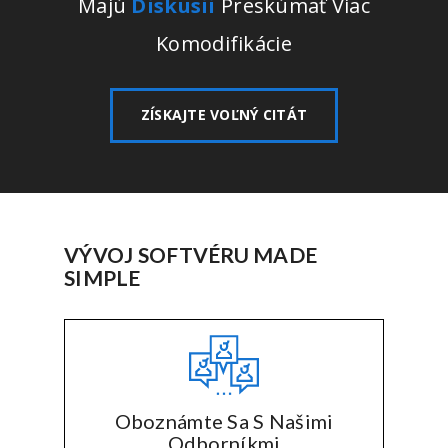
Majú
Diskusii
Preskúmať Viac
Komodifikácie
ZÍSKAJTE VOĽNÝ CITÁT
VÝVOJ SOFTVÉRU MADE
SIMPLE
Oboznámte Sa S Našimi
Odborníkmi