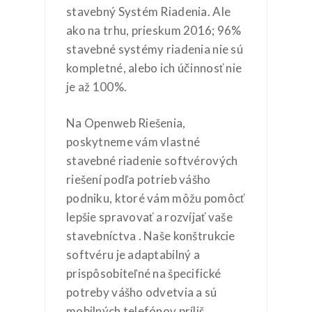
stavebný Systém Riadenia. Ale
ako na trhu, prieskum 2016; 96%
stavebné systémy riadenia nie sú
kompletné, alebo ich účinnosť nie
je až 100%.
Na Openweb Riešenia,
poskytneme vám vlastné
stavebné riadenie softvérových
riešení podľa potrieb vášho
podniku, ktoré vám môžu pomôcť
lepšie spravovať a rozvíjať vaše
stavebníctva . Naše konštrukcie
softvéru je adaptabilný a
prispôsobiteľné na špecifické
potreby vášho odvetvia a sú
mobilných telefónov príliš.