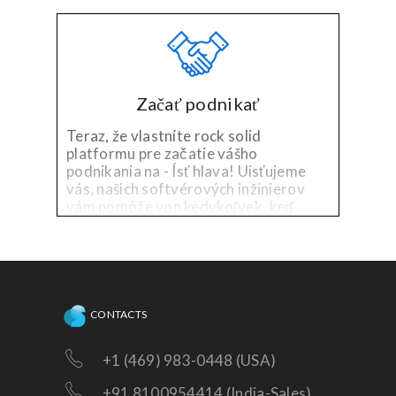
Začať podnikať
Teraz, že vlastníte rock solid
platformu pre začatie vášho
podnikania na - Ísť hlava! Uisťujeme
vás, našich softvérových inžinierov
vám pomôže von kedykoľvek, keď
budete potrebovať technickú pomoc
na existujúcu platformu, alebo
potrebujete doplnky!
CONTACTS
+1 (469) 983-0448 (USA)
+91 8100954414 (India-Sales)