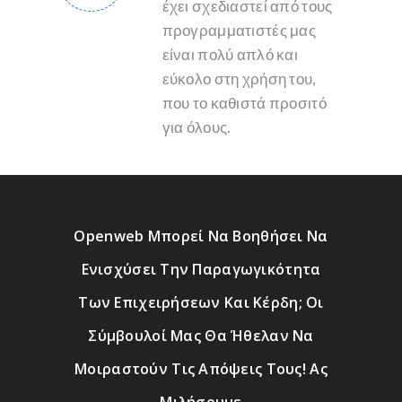
έχει σχεδιαστεί από τους
προγραμματιστές μας
είναι πολύ απλό και
εύκολο στη χρήση του,
που το καθιστά προσιτό
για όλους.
Openweb Μπορεί Να Βοηθήσει Να
Ενισχύσει Την Παραγωγικότητα
Των Επιχειρήσεων Και Κέρδη; Οι
Σύμβουλοί Μας Θα Ήθελαν Να
Μοιραστούν Τις Απόψεις Τους! Ας