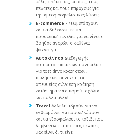
μέλη, πράκτορες, μεσίτες, τους
πελάτες και τους παρόχους για
την άμεση ασφαλιστικές λύσεις.
E-commerce -
Συμμετάσχουν
και να δελεάσει με μια
προσωπική πινελιά για να είναι ο
βοηθός αγορών ο καθένας
ψάχνει για.
Αυτοκίνητο
Διεξαγωγής
αυτοματοποιημένων συνομιλίες
για test drive κρατήσεων,
πωλήσεων συνέχεια, σε
απευθείας σύνδεση κράτηση,
κατάστημα εντοπισμού, σχόλια
και πολλά άλλα!
Travel
Αλληλεπιδρούν για να
ενθαρρύνει, να προσελκύσουν
και να εξασφαλίσει το ταξίδι που
λαμβάνονται από τους πελάτες
μας είναι ό, τι είχε