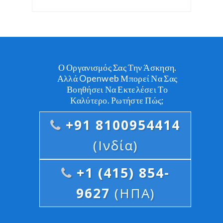
Ο Οργανισμός Σας Την Άσκηση.
Αλλά Openweb Μπορεί Να Σας
Βοηθήσει Να Εκτελέσει Το
Καλύτερο. Ρωτήστε Πώς;
+91 8100954414
(Ινδία)
+1 (415) 854-
9627
(ΗΠΑ)