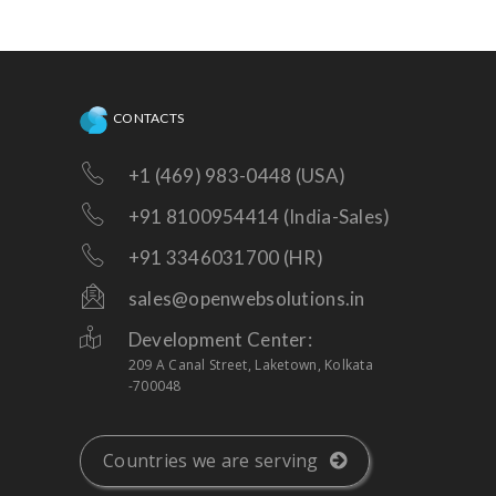
πάσα στιγμή όταν χρειάζεστε τεχνική
βοήθεια σχετικά με την υπάρχουσα
πλατφόρμα, ή χρειάζονται βελτιώσεις!
CONTACTS
+1 (469) 983-0448 (USA)
+91 8100954414 (India-Sales)
+91 3346031700 (HR)
sales@openwebsolutions.in
Development Center:
209 A Canal Street, Laketown, Kolkata
-700048
Countries we are serving