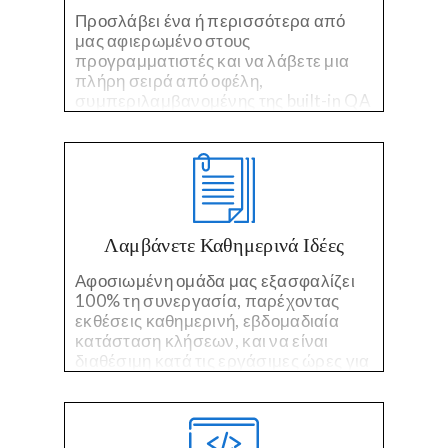
Προσλάβει ένα ή περισσότερα από
μας αφιερωμένο στους
προγραμματιστές και να λάβετε μια
πλήρη σειρά από οφέλη,
συμπεριλαμβανομένης της built-in QA
και on-time, on-budget project
management.
Λαμβάνετε Καθημερινά Ιδέες
Αφοσιωμένη ομάδα μας εξασφαλίζει
100% τη συνεργασία, παρέχοντας
εκθέσεις καθημερινή, εβδομαδιαία
κατάσταση κλήσεων, και να είναι
διαθέσιμη κατά τις εργάσιμες ώρες για
ερωτήσεις, σχόλια, ή ανησυχίες.