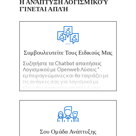
Η ΑΝΆΠΤΥΞΗ ΛΟΓΙΣΜΙΚΟΎ
ΓΊΝΕΤΑΙ ΑΠΛΉ
Συμβουλευτείτε Τους Ειδικούς Μας
Συζητήστε τα Chatbot απαιτήσεις
Λογισμικού με Openweb Λύσεις "
εμπειρογνώμονες και θα ταιριάζει με
τις ανάγκες σας για λογισμικό με
ελεγχθεί προγραμματιστές έχουν
επιλεγεί για την εξειδικευμένη
τεχνολογία και εμπειρία στον κλάδο.
Σου Ομάδα Ανάπτυξης