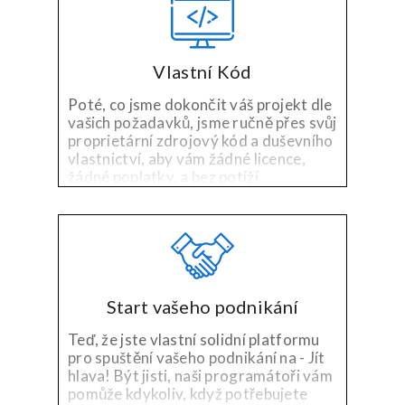
Vlastní Kód
Poté, co jsme dokončit váš projekt dle
vašich požadavků, jsme ručně přes svůj
proprietární zdrojový kód a duševního
vlastnictví, aby vám žádné licence,
žádné poplatky, a bez potíží.
Start vašeho podnikání
Teď, že jste vlastní solidní platformu
pro spuštění vašeho podnikání na - Jít
hlava! Být jisti, naši programátoři vám
pomůže kdykoliv, když potřebujete