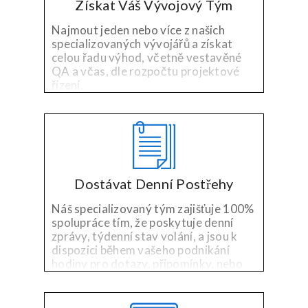
Získat Váš Vývojový Tým
Najmout jeden nebo více z našich
specializovaných vývojářů a získat
celou řadu výhod, včetně vestavěné
QA a včas, dle rozpočtu projektové
řízení.
Dostávat Denní Postřehy
Náš specializovaný tým zajišťuje 100%
spolupráce tím, že poskytuje denní
zprávy, týdenní stav volání, a jsou k
dispozici během vašeho podnikání
hodiny pro dotazy, připomínky, nebo
obavy.