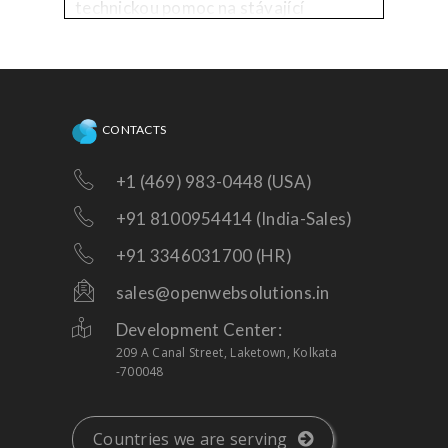
technickou pomoc na stávající
platformy, nebo třeba vylepšení!
CONTACTS
+1 (469) 983-0448 (USA)
+91 8100954414 (India-Sales)
+91 3346031700 (HR)
sales@openwebsolutions.in
Development Center:
209 A Canal Street, Laketown, Kolkata
-700048
Countries we are serving