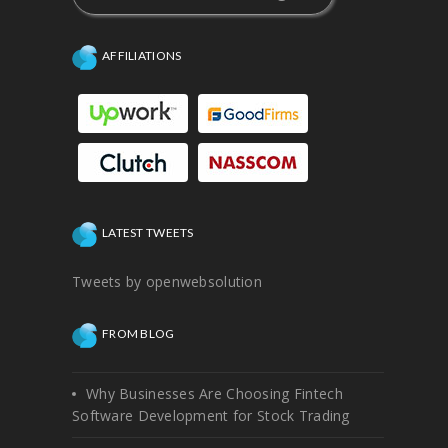
AFFILIATIONS
LATEST TWEETS
Tweets by openwebsolution
FROM BLOG
Why Businesses Are Choosing Fintech
Software Development for Stock Trading