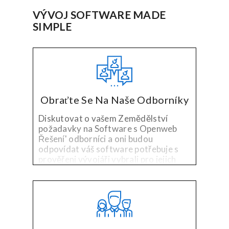
VÝVOJ SOFTWARE MADE
SIMPLE
Obraťte Se Na Naše Odborníky
Diskutovat o vašem Zemědělství
požadavky na Software s Openweb
Řešení' odborníci a oni budou
odpovídat váš software potřebuje s
prověřeni vývojáři vybrali pro jejich
specializované technologie a
zkušenosti v oboru.