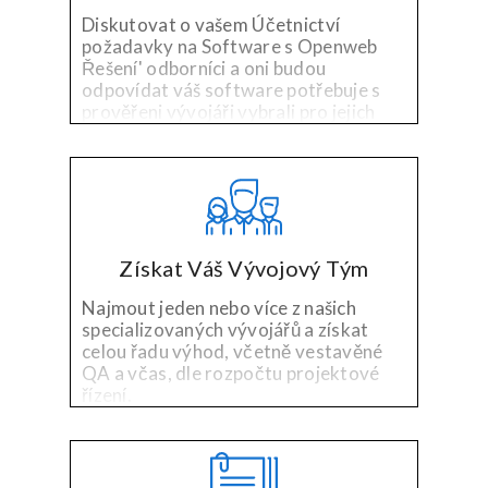
Diskutovat o vašem Účetnictví
požadavky na Software s Openweb
Řešení' odborníci a oni budou
odpovídat váš software potřebuje s
prověřeni vývojáři vybrali pro jejich
specializované technologie a
zkušenosti v oboru.
Získat Váš Vývojový Tým
Najmout jeden nebo více z našich
specializovaných vývojářů a získat
celou řadu výhod, včetně vestavěné
QA a včas, dle rozpočtu projektové
řízení.