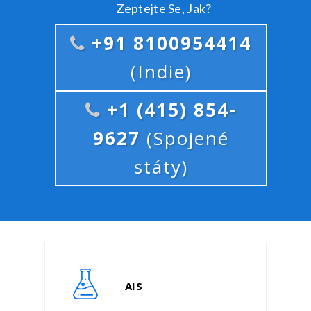
Zeptejte Se, Jak?
+91 8100954414
(Indie)
+1 (415) 854-
9627
(Spojené
státy)
AIS