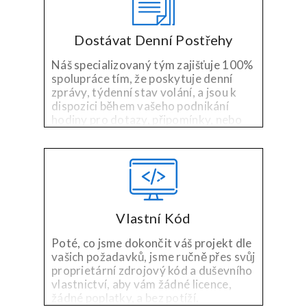
Dostávat Denní Postřehy
Náš specializovaný tým zajišťuje 100%
spolupráce tím, že poskytuje denní
zprávy, týdenní stav volání, a jsou k
dispozici během vašeho podnikání
hodiny pro dotazy, připomínky, nebo
obavy.
Vlastní Kód
Poté, co jsme dokončit váš projekt dle
vašich požadavků, jsme ručně přes svůj
proprietární zdrojový kód a duševního
vlastnictví, aby vám žádné licence,
žádné poplatky, a bez potíží.