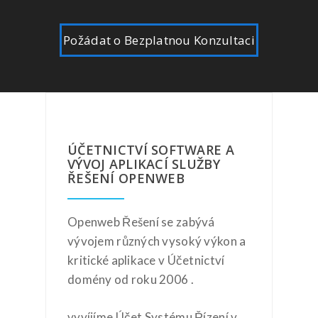
Požádat o Bezplatnou Konzultaci
ÚČETNICTVÍ SOFTWARE A
VÝVOJ APLIKACÍ SLUŽBY
ŘEŠENÍ OPENWEB
Openweb Řešení se zabývá
vývojem různých vysoký výkon a
kritické aplikace v Účetnictví
domény od roku 2006 .
vyvíjíme Účet Systému Řízení v