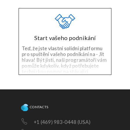
Start vašeho podnikání
Teď, že jste vlastní solidní platformu
pro spuštění vašeho podnikání na - Jít
hlava! Být jisti, naši programátoři vám
pomůže kdykoliv, když potřebujete
technickou pomoc na stávající
platformy, nebo třeba vylepšení!
CONTACTS
+1 (469) 983-0448 (USA)