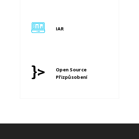
IAR
Open Source
Přizpůsobení