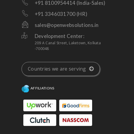
+91 8100954414 (India-Sales)
+91 3346031700 (HR)
sales@openwebsolutions.in
Development Center:
209 A Canal Street, Laketown, Kolkata
-700048
Countries we are serving
AFFILIATIONS